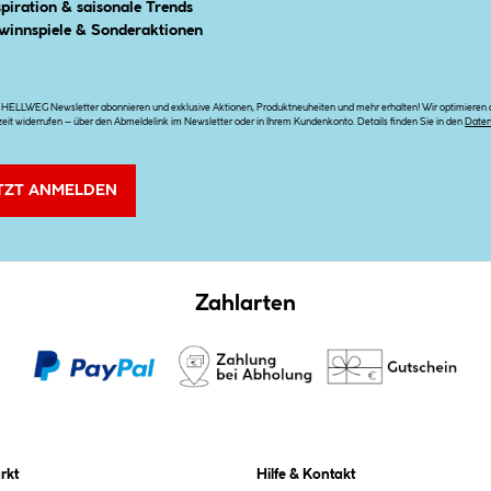
spiration & saisonale Trends
winnspiele & Sonderaktionen
n HELLWEG Newsletter abonnieren und exklusive Aktionen, Produktneuheiten und mehr erhalten! Wir optimieren di
zeit widerrufen – über den Abmeldelink im Newsletter oder in Ihrem Kundenkonto. Details finden Sie in den
Date
TZT ANMELDEN
Zahlarten
rkt
Hilfe & Kontakt