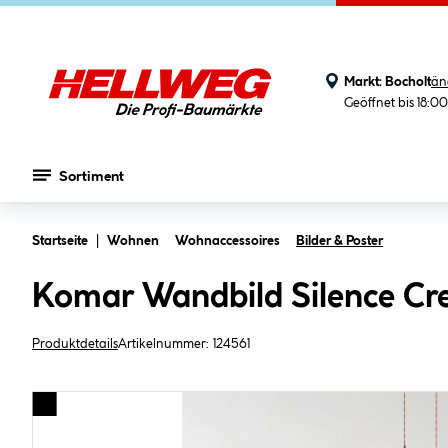
Markt:
Bocholt
än
Geöffnet bis 18:0
Sortiment
Zum Hauptinhalt springen
Startseite
Wohnen
Wohnaccessoires
Bilder & Poster
Komar Wandbild Silence Cr
Produktdetails
Artikelnummer:
124561
Bildergalerie überspringen