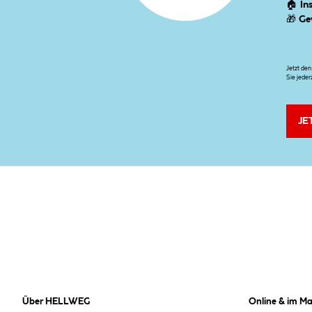
🏠
In
🎁
Ge
Jetzt de
Sie jeder
JE
Über HELLWEG
Online & im Ma