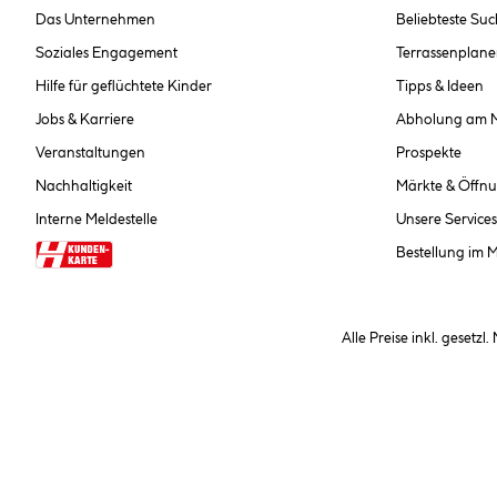
Das Unternehmen
Beliebteste Su
Soziales Engagement
Terrassenplane
Hilfe für geflüchtete Kinder
Tipps & Ideen
Jobs & Karriere
Abholung am 
Veranstaltungen
Prospekte
Nachhaltigkeit
Märkte & Öffnu
Interne Meldestelle
Unsere Services
Bestellung im 
Alle Preise inkl. gesetzl
**Nur für Inhaber der Kundenkarte. Nicht kombinierbar mit Sofortr
hinterlegen Sie bei der Beste
AGB und Widerrufsbelehr