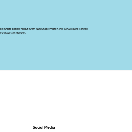
e Inhalte basierend auf Ihrem Nutzungsverhalten. Ihre Einwilligung können
nschutzbestimmungen
.
Social Media