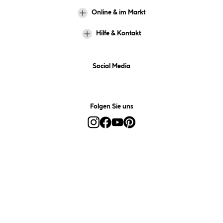
Online & im Markt
Hilfe & Kontakt
Social Media
Folgen Sie uns
Alle Preise inkl. gesetzl. Mehrwertsteuer zzgl.
Versandkosten
und ggf.
Nachnahmegebühren, wenn nicht anders angegeben.
*Preis bestimmt sich auf Basis Ihres hinterlegten Marktes.
**Nur für Inhaber der Kundenkarte. Nicht kombinierbar mit
Sofortrabatten, Aktionen, Rabatt-Coupons und Rabatt-Gutscheinen. Um
den Kundenkarten-Preis zu erhalten, legen Sie den Artikel in den
Warenkorb und hinterlegen Sie bei der Bestellung Ihre HELLWEG
Kundenkarten-Nummer. Diese wird für zukünftige Einkäufe im
Kundenkonto gespeichert.