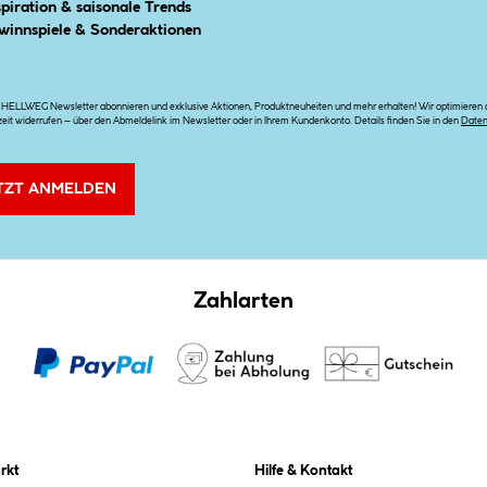
spiration & saisonale Trends
winnspiele & Sonderaktionen
n HELLWEG Newsletter abonnieren und exklusive Aktionen, Produktneuheiten und mehr erhalten! Wir optimieren di
zeit widerrufen – über den Abmeldelink im Newsletter oder in Ihrem Kundenkonto. Details finden Sie in den
Date
TZT ANMELDEN
Zahlarten
rkt
Hilfe & Kontakt