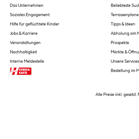
Das Unternehmen
Beliebteste Su
Soziales Engagement
Terrassenplane
Hilfe für geflüchtete Kinder
Tipps & Ideen
Jobs & Karriere
Abholung am 
Veranstaltungen
Prospekte
Nachhaltigkeit
Märkte & Öffnu
Interne Meldestelle
Unsere Services
Bestellung im 
Alle Preise inkl. gesetzl
**Nur für Inhaber der Kundenkarte. Nicht kombinierbar mit Sofortr
hinterlegen Sie bei der Beste
AGB und Widerrufsbelehr