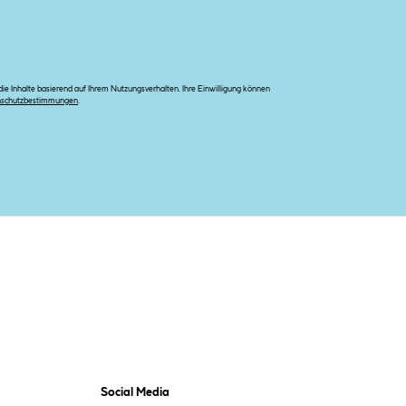
e Inhalte basierend auf Ihrem Nutzungsverhalten. Ihre Einwilligung können
nschutzbestimmungen
.
Social Media