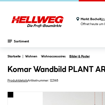
Markt:
Bocholt
än
Öffnet heute um 
Sortiment
Zum Hauptinhalt springen
Startseite
Wohnen
Wohnaccessoires
Bilder & Poster
Komar Wandbild PLANT ART
Produktdetails
Artikelnummer:
122148
Bildergalerie überspringen