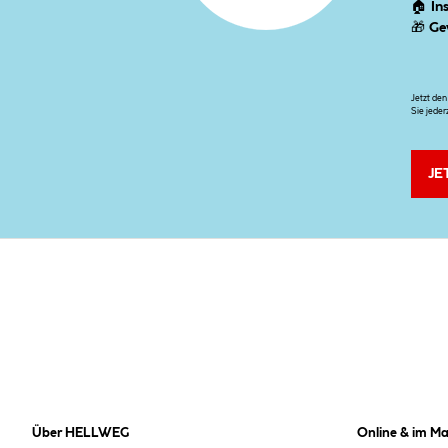
🏠
In
🎁
Ge
Jetzt de
Sie jeder
JE
Über HELLWEG
Online & im Ma