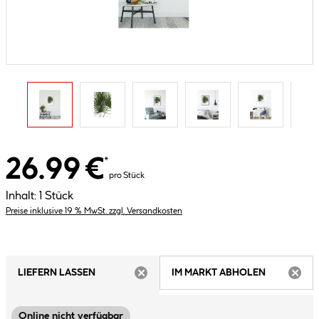
26.99 €
*
pro Stück
Inhalt:
1 Stück
Preise inklusive 19 % MwSt. zzgl. Versandkosten
LIEFERN LASSEN
IM MARKT ABHOLEN
ARTIKEL NICHT VERFÜGBAR
ARTIK
Online nicht verfügbar