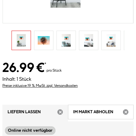
26.99 €
*
pro Stück
Inhalt:
1 Stück
Preise inklusive 19 % MwSt. zzgl. Versandkosten
LIEFERN LASSEN
IM MARKT ABHOLEN
ARTIKEL NICHT VERFÜGBAR
ARTIK
Online nicht verfügbar