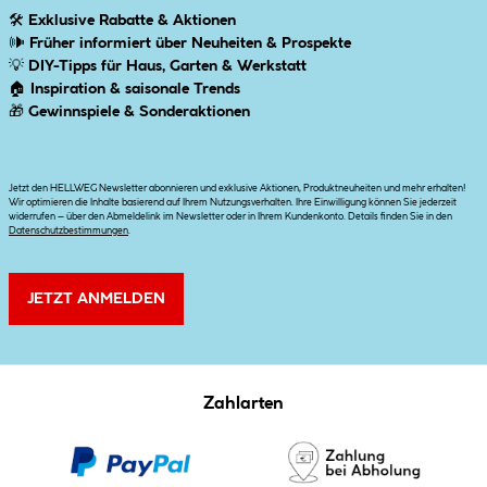
🛠
Exklusive Rabatte & Aktionen
🕪
Früher informiert über Neuheiten & Prospekte
💡
DIY-Tipps für Haus, Garten & Werkstatt
🏠
Inspiration & saisonale Trends
🎁
Gewinnspiele & Sonderaktionen
Jetzt den HELLWEG Newsletter abonnieren und exklusive Aktionen, Produktneuheiten und mehr erhalten!
Wir optimieren die Inhalte basierend auf Ihrem Nutzungsverhalten. Ihre Einwilligung können Sie jederzeit
widerrufen – über den Abmeldelink im Newsletter oder in Ihrem Kundenkonto. Details finden Sie in den
Datenschutzbestimmungen
.
JETZT ANMELDEN
Zahlarten