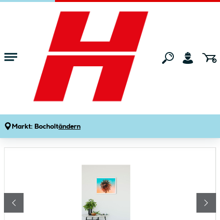
Zum Hauptinhalt springen
Startseite
Wohnen
Wohnaccessoires
Bilder & Poster
Komar Wandbild Palm Tree 70x50 cm
Produktdetails
Artikelnummer:
125227
Markt:
Bocholt
ändern
Bildergalerie überspringen