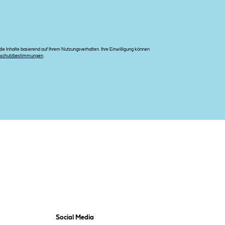
e Inhalte basierend auf Ihrem Nutzungsverhalten. Ihre Einwilligung können
nschutzbestimmungen
.
Social Media