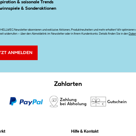
spiration & saisonale Trends
winnspiele & Sonderaktionen
n HELLWEG Newsletter abonnieren und exklusive Aktionen, Produktneuheiten und mehr erhalten! Wir optimieren di
zeit widerrufen – über den Abmeldelink im Newsletter oder in Ihrem Kundenkonto. Details finden Sie in den
Date
TZT ANMELDEN
Zahlarten
rkt
Hilfe & Kontakt