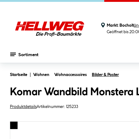
Markt:
Bocholt
än
Geöffnet bis 20:
Sortiment
Zum Hauptinhalt springen
Startseite
Wohnen
Wohnaccessoires
Bilder & Poster
Komar Wandbild Monstera 
Produktdetails
Artikelnummer:
125233
Bildergalerie überspringen