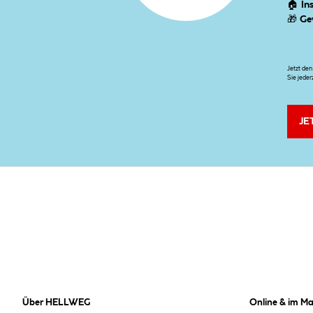
🏠
In
🎁
Ge
Jetzt de
Sie jeder
JE
Über HELLWEG
Online & im Ma