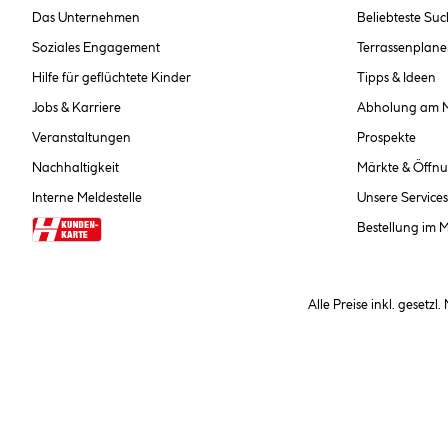
Das Unternehmen
Beliebteste Su
Soziales Engagement
Terrassenplane
Hilfe für geflüchtete Kinder
Tipps & Ideen
Jobs & Karriere
Abholung am 
Veranstaltungen
Prospekte
Nachhaltigkeit
Märkte & Öffnu
Interne Meldestelle
Unsere Services
Bestellung im 
Alle Preise inkl. gesetzl
**Nur für Inhaber der Kundenkarte. Nicht kombinierbar mit Sofortr
hinterlegen Sie bei der Beste
AGB und Widerrufsbelehr