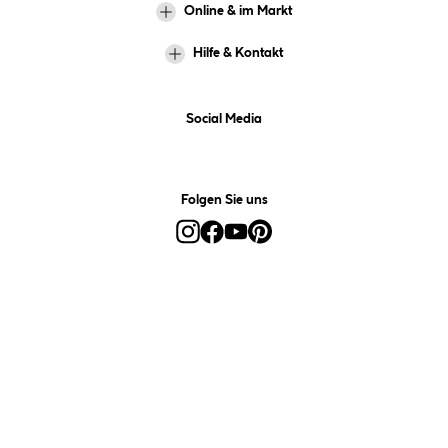
Online & im Markt
Hilfe & Kontakt
Social Media
Folgen Sie uns
Alle Preise inkl. gesetzl. Mehrwertsteuer zzgl.
Versandkosten
und ggf.
Nachnahmegebühren, wenn nicht anders angegeben.
*Preis bestimmt sich auf Basis Ihres hinterlegten Marktes.
**Nur für Inhaber der Kundenkarte. Nicht kombinierbar mit
Sofortrabatten, Aktionen, Rabatt-Coupons und Rabatt-Gutscheinen. Um
den Kundenkarten-Preis zu erhalten, legen Sie den Artikel in den
Warenkorb und hinterlegen Sie bei der Bestellung Ihre HELLWEG
Kundenkarten-Nummer. Diese wird für zukünftige Einkäufe im
Kundenkonto gespeichert.