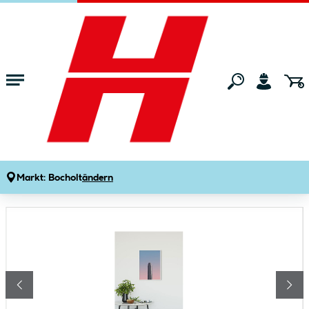
Zum Hauptinhalt springen
Startseite
Wohnen
Wohnaccessoires
Bilder & Poster
Komar Wandbild Monolith 40x50 cm
Produktdetails
Artikelnummer:
124388
Markt:
Bocholt
ändern
Bildergalerie überspringen