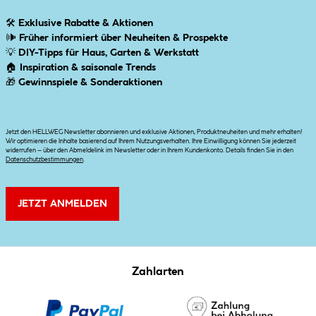
🛠
Exklusive Rabatte & Aktionen
🕪
Früher informiert über Neuheiten & Prospekte
💡
DIY-Tipps für Haus, Garten & Werkstatt
🏠
Inspiration & saisonale Trends
🎁
Gewinnspiele & Sonderaktionen
Jetzt den HELLWEG Newsletter abonnieren und exklusive Aktionen, Produktneuheiten und mehr erhalten!
Wir optimieren die Inhalte basierend auf Ihrem Nutzungsverhalten. Ihre Einwilligung können Sie jederzeit
widerrufen – über den Abmeldelink im Newsletter oder in Ihrem Kundenkonto. Details finden Sie in den
Datenschutzbestimmungen
.
JETZT ANMELDEN
Zahlarten