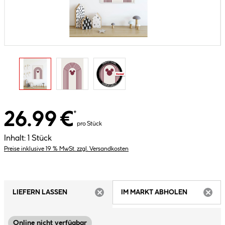
26.99 €
*
pro Stück
Inhalt:
1 Stück
Preise inklusive 19 % MwSt. zzgl. Versandkosten
LIEFERN LASSEN
IM MARKT ABHOLEN
ARTIKEL NICHT VERFÜGBAR
ARTIK
Online nicht verfügbar