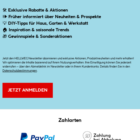
🛠
Exklusive Rabatte & Aktionen
🕪
Früher informiert über Neuheiten & Prospekte
💡
DIY-Tipps für Haus, Garten & Werkstatt
🏠
Inspiration & saisonale Trends
🎁
Gewinnspiele & Sonderaktionen
Jetzt den HELLWEG Newsletter abonnieren und exklusive Aktionen, Produktneuheiten und mehr erhalten!
Wir optimieren die Inhalte basierend auf Ihrem Nutzungsverhalten. Ihre Einwilligung können Sie jederzeit
widerrufen – über den Abmeldelink im Newsletter oder in Ihrem Kundenkonto. Details finden Sie in den
Datenschutzbestimmungen
.
JETZT ANMELDEN
Zahlarten