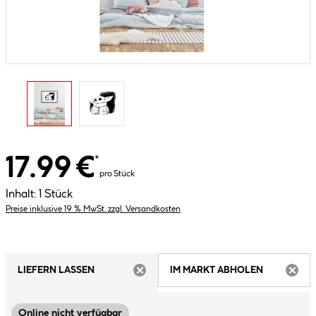
17.99 €
*
pro Stück
Inhalt:
1 Stück
Preise inklusive 19 % MwSt. zzgl. Versandkosten
LIEFERN LASSEN
IM MARKT ABHOLEN
ARTIKEL NICHT VERFÜGBAR
ARTIK
Online nicht verfügbar