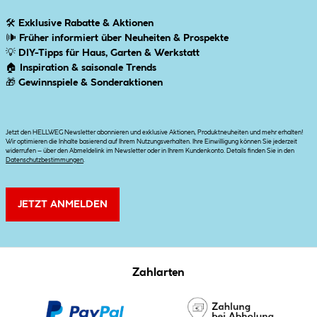
🛠
Exklusive Rabatte & Aktionen
🕪
Früher informiert über Neuheiten & Prospekte
💡
DIY-Tipps für Haus, Garten & Werkstatt
🏠
Inspiration & saisonale Trends
🎁
Gewinnspiele & Sonderaktionen
Jetzt den HELLWEG Newsletter abonnieren und exklusive Aktionen, Produktneuheiten und mehr erhalten!
Wir optimieren die Inhalte basierend auf Ihrem Nutzungsverhalten. Ihre Einwilligung können Sie jederzeit
widerrufen – über den Abmeldelink im Newsletter oder in Ihrem Kundenkonto. Details finden Sie in den
Datenschutzbestimmungen
.
JETZT ANMELDEN
Zahlarten