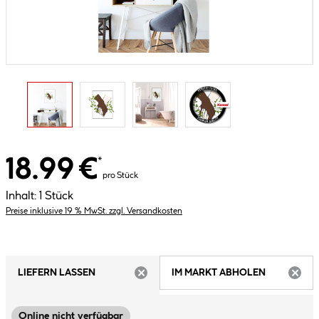
18.99 €
*
pro Stück
Inhalt:
1 Stück
Preise inklusive 19 % MwSt. zzgl. Versandkosten
LIEFERN LASSEN
IM MARKT ABHOLEN
ARTIKEL NICHT VERFÜGBAR
ARTIK
Online nicht verfügbar