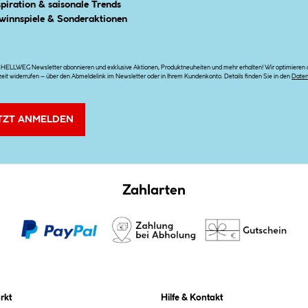
spiration & saisonale Trends
winnspiele & Sonderaktionen
n HELLWEG Newsletter abonnieren und exklusive Aktionen, Produktneuheiten und mehr erhalten! Wir optimieren di
zeit widerrufen – über den Abmeldelink im Newsletter oder in Ihrem Kundenkonto. Details finden Sie in den
Date
TZT ANMELDEN
Zahlarten
rkt
Hilfe & Kontakt