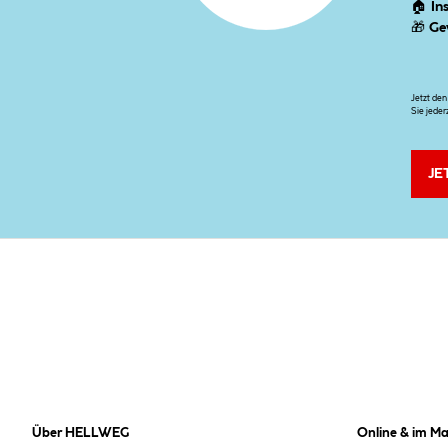
🏠
In
🎁
Ge
Jetzt de
Sie jeder
JE
Über HELLWEG
Online & im Ma