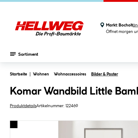
Markt:
Bocholt
än
Öffnet morgen u
Sortiment
Zum Hauptinhalt springen
Startseite
Wohnen
Wohnaccessoires
Bilder & Poster
Komar Wandbild Little Bam
Produktdetails
Artikelnummer:
122469
Bildergalerie überspringen