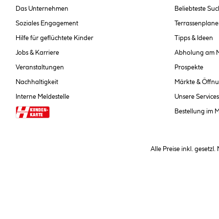
Das Unternehmen
Beliebteste Su
Soziales Engagement
Terrassenplane
Hilfe für geflüchtete Kinder
Tipps & Ideen
Jobs & Karriere
Abholung am 
Veranstaltungen
Prospekte
Nachhaltigkeit
Märkte & Öffnu
Interne Meldestelle
Unsere Services
Bestellung im 
Alle Preise inkl. gesetzl
**Nur für Inhaber der Kundenkarte. Nicht kombinierbar mit Sofortr
hinterlegen Sie bei der Beste
AGB und Widerrufsbelehr