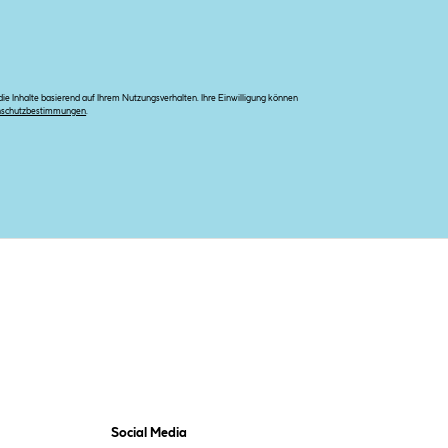
e Inhalte basierend auf Ihrem Nutzungsverhalten. Ihre Einwilligung können
nschutzbestimmungen
.
Social Media