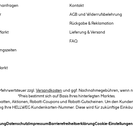
chanfragen
Kontakt
r
AGB und Widerrufsbelehrung
Rückgabe & Reklamation
Markt
Lieferung & Versand
FAQ
ngszeiten
Markt
. Mehrwertsteuer zzgl.
Versandkosten
und ggf. Nachnahmegebühren, wenn ni
*Preis bestimmt sich auf Basis Ihres hinterlegten Marktes.
abatten, Aktionen, Rabatt-Coupons und Rabatt-Gutscheinen. Um den Kundenka
llung Ihre HELLWEG Kundenkarten-Nummer. Diese wird für zukünftige Einkäu
(öffnet ein Dialogfeld)
(öffnet ein Dialogfeld)
(öffnet ein Dialogfeld)
(öffnet ein Dialogfeld)
ung
Datenschutz
Impressum
Barrierefreiheitserklärung
Cookie-Einstellunge