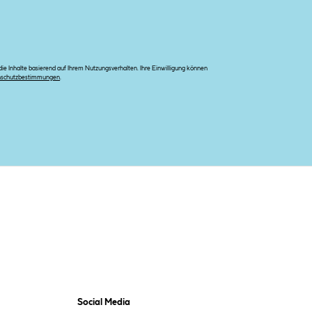
e Inhalte basierend auf Ihrem Nutzungsverhalten. Ihre Einwilligung können
nschutzbestimmungen
.
Social Media