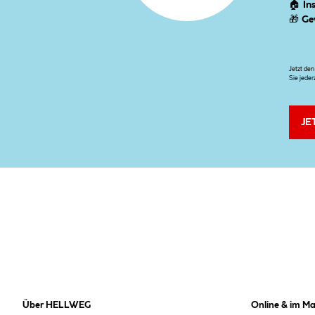
🏠
In
🎁
Ge
Jetzt de
Sie jeder
JE
Über HELLWEG
Online & im Ma