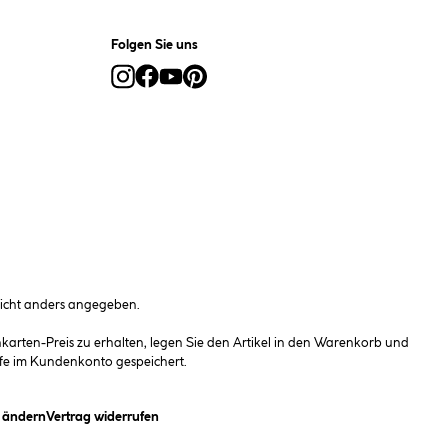
Folgen Sie uns
cht anders angegeben.
rten-Preis zu erhalten, legen Sie den Artikel in den Warenkorb und
fe im Kundenkonto gespeichert.
(öffnet ein Dialogfeld)
n ändern
Vertrag widerrufen