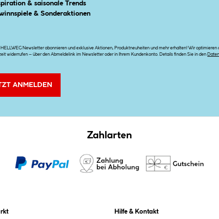
spiration & saisonale Trends
winnspiele & Sonderaktionen
n HELLWEG Newsletter abonnieren und exklusive Aktionen, Produktneuheiten und mehr erhalten! Wir optimieren di
zeit widerrufen – über den Abmeldelink im Newsletter oder in Ihrem Kundenkonto. Details finden Sie in den
Date
TZT ANMELDEN
Zahlarten
rkt
Hilfe & Kontakt