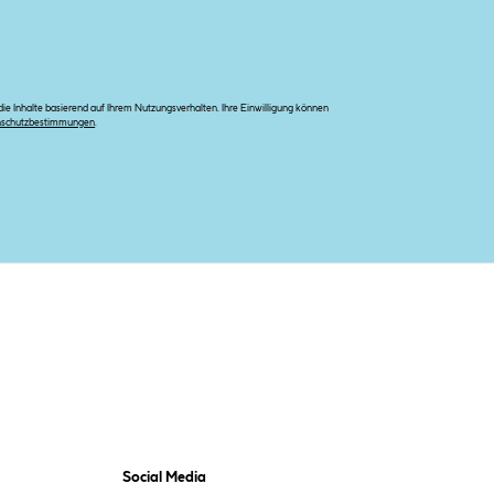
e Inhalte basierend auf Ihrem Nutzungsverhalten. Ihre Einwilligung können
nschutzbestimmungen
.
Social Media