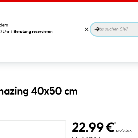
dern
00 Uhr
Beratung reservieren
azing 40x50 cm
22.99 €
*
pro Stück