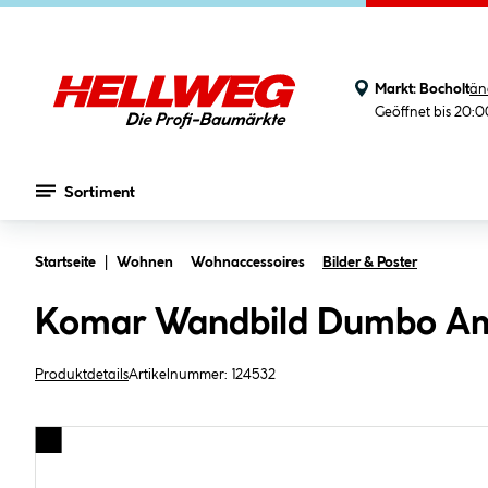
Markt:
Bocholt
än
Geöffnet bis 20:
Sortiment
Zum Hauptinhalt springen
Startseite
Wohnen
Wohnaccessoires
Bilder & Poster
Komar Wandbild Dumbo Am
Produktdetails
Artikelnummer:
124532
Bildergalerie überspringen