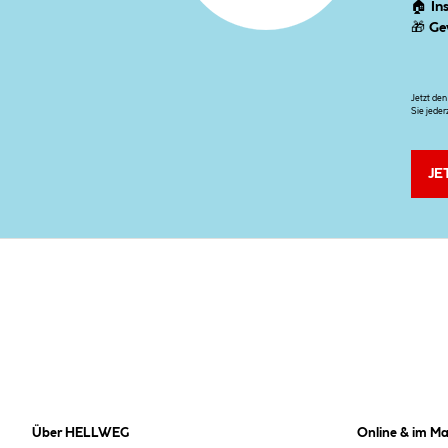
🏠
In
🎁
Ge
Jetzt de
Sie jeder
JE
Über HELLWEG
Online & im Ma