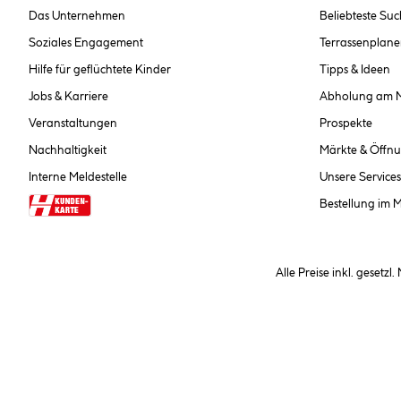
Das Unternehmen
Beliebteste Su
Soziales Engagement
Terrassenplane
Hilfe für geflüchtete Kinder
Tipps & Ideen
Jobs & Karriere
Abholung am 
Veranstaltungen
Prospekte
Nachhaltigkeit
Märkte & Öffnu
Interne Meldestelle
Unsere Services
Bestellung im 
Alle Preise inkl. gesetzl
**Nur für Inhaber der Kundenkarte. Nicht kombinierbar mit Sofortr
hinterlegen Sie bei der Beste
AGB und Widerrufsbelehr