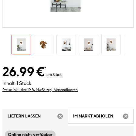
26.99 €
*
pro Stück
Inhalt:
1 Stück
Preise inklusive 19 % MwSt. zzgl. Versandkosten
LIEFERN LASSEN
IM MARKT ABHOLEN
ARTIKEL NICHT VERFÜGBAR
ARTIK
Online nicht verfügbar