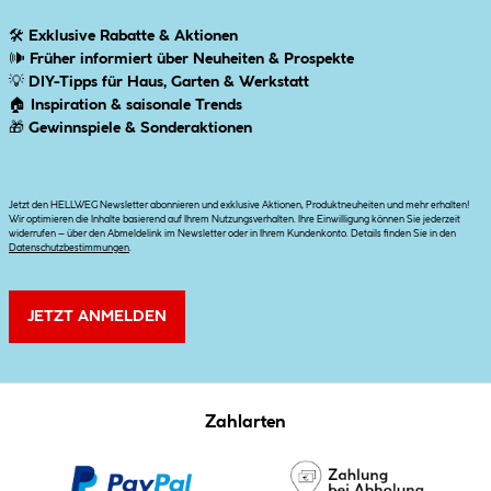
🛠
Exklusive Rabatte & Aktionen
🕪
Früher informiert über Neuheiten & Prospekte
💡
DIY-Tipps für Haus, Garten & Werkstatt
🏠
Inspiration & saisonale Trends
🎁
Gewinnspiele & Sonderaktionen
Jetzt den HELLWEG Newsletter abonnieren und exklusive Aktionen, Produktneuheiten und mehr erhalten!
Wir optimieren die Inhalte basierend auf Ihrem Nutzungsverhalten. Ihre Einwilligung können Sie jederzeit
widerrufen – über den Abmeldelink im Newsletter oder in Ihrem Kundenkonto. Details finden Sie in den
Datenschutzbestimmungen
.
JETZT ANMELDEN
Zahlarten