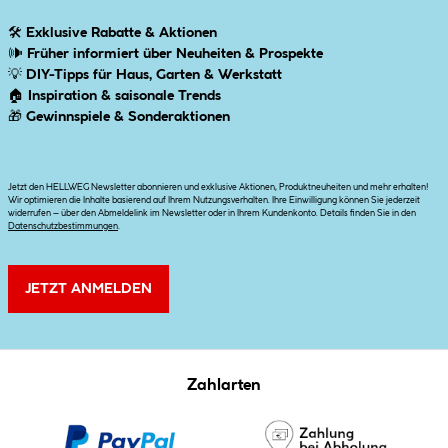
🛠
Exklusive Rabatte & Aktionen
🕪
Früher informiert über Neuheiten & Prospekte
💡
DIY-Tipps für Haus, Garten & Werkstatt
🏠
Inspiration & saisonale Trends
🎁
Gewinnspiele & Sonderaktionen
Jetzt den HELLWEG Newsletter abonnieren und exklusive Aktionen, Produktneuheiten und mehr erhalten!
Wir optimieren die Inhalte basierend auf Ihrem Nutzungsverhalten. Ihre Einwilligung können Sie jederzeit
widerrufen – über den Abmeldelink im Newsletter oder in Ihrem Kundenkonto. Details finden Sie in den
Datenschutzbestimmungen
.
JETZT ANMELDEN
Zahlarten