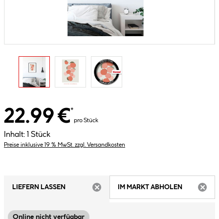
22.99 €
*
pro Stück
Inhalt:
1 Stück
Preise inklusive 19 % MwSt. zzgl. Versandkosten
LIEFERN LASSEN
IM MARKT ABHOLEN
ARTIKEL NICHT VERFÜGBAR
ARTIK
Online nicht verfügbar