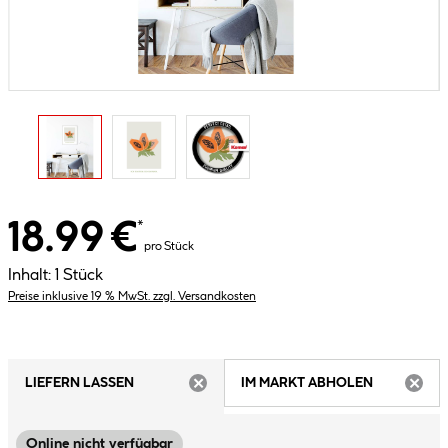
18.99 €
*
pro Stück
Inhalt:
1 Stück
Preise inklusive 19 % MwSt. zzgl. Versandkosten
LIEFERN LASSEN
IM MARKT ABHOLEN
ARTIKEL NICHT VERFÜGBAR
ARTIK
Online nicht verfügbar