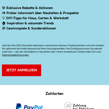
🛠
Exklusive Rabatte & Aktionen
🕪
Früher informiert über Neuheiten & Prospekte
💡
DIY-Tipps für Haus, Garten & Werkstatt
🏠
Inspiration & saisonale Trends
🎁
Gewinnspiele & Sonderaktionen
Jetzt den HELLWEG Newsletter abonnieren und exklusive Aktionen, Produktneuheiten und mehr erhalten!
Wir optimieren die Inhalte basierend auf Ihrem Nutzungsverhalten. Ihre Einwilligung können Sie jederzeit
widerrufen – über den Abmeldelink im Newsletter oder in Ihrem Kundenkonto. Details finden Sie in den
Datenschutzbestimmungen
.
JETZT ANMELDEN
Zahlarten