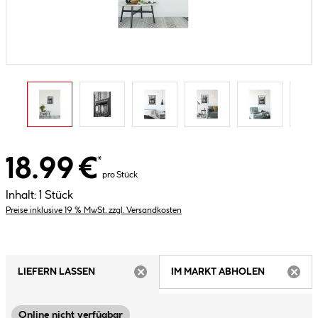
18.99 €
*
pro Stück
Inhalt:
1 Stück
Preise inklusive 19 % MwSt. zzgl. Versandkosten
LIEFERN LASSEN
IM MARKT ABHOLEN
ARTIKEL NICHT VERFÜGBAR
ARTIK
Online nicht verfügbar