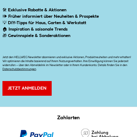
🛠
Exklusive Rabatte & Aktionen
🕪
Früher informiert über Neuheiten & Prospekte
💡
DIY-Tipps für Haus, Garten & Werkstatt
🏠
Inspiration & saisonale Trends
🎁
Gewinnspiele & Sonderaktionen
Jetzt den HELLWEG Newsletter abonnieren und exklusive Aktionen, Produktneuheiten und mehr erhalten!
Wir optimieren die Inhalte basierend auf Ihrem Nutzungsverhalten. Ihre Einwilligung können Sie jederzeit
widerrufen – über den Abmeldelink im Newsletter oder in Ihrem Kundenkonto. Details finden Sie in den
Datenschutzbestimmungen
.
JETZT ANMELDEN
Zahlarten