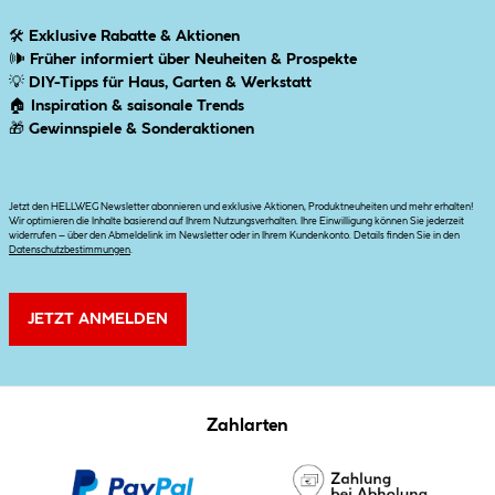
🛠
Exklusive Rabatte & Aktionen
🕪
Früher informiert über Neuheiten & Prospekte
💡
DIY-Tipps für Haus, Garten & Werkstatt
🏠
Inspiration & saisonale Trends
🎁
Gewinnspiele & Sonderaktionen
Jetzt den HELLWEG Newsletter abonnieren und exklusive Aktionen, Produktneuheiten und mehr erhalten!
Wir optimieren die Inhalte basierend auf Ihrem Nutzungsverhalten. Ihre Einwilligung können Sie jederzeit
widerrufen – über den Abmeldelink im Newsletter oder in Ihrem Kundenkonto. Details finden Sie in den
Datenschutzbestimmungen
.
JETZT ANMELDEN
Zahlarten