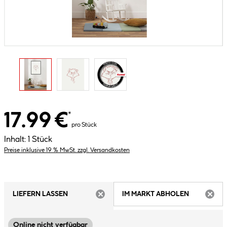
17.99 €
*
pro Stück
Inhalt:
1 Stück
Preise inklusive 19 % MwSt. zzgl. Versandkosten
LIEFERN LASSEN
IM MARKT ABHOLEN
ARTIKEL NICHT VERFÜGBAR
ARTIK
Online nicht verfügbar