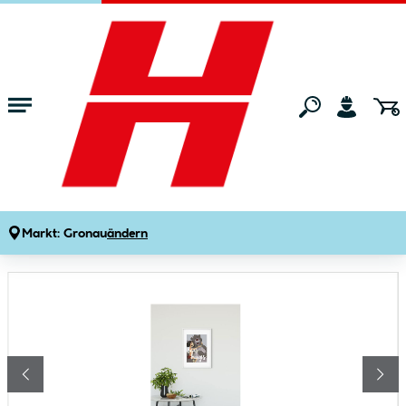
Zum Hauptinhalt springen
Startseite
Wohnen
Wohnaccessoires
Bilder & Poster
Komar Wandbild Bear Hug 50x70 cm
Produktdetails
Artikelnummer:
125065
Markt:
Gronau
ändern
Bildergalerie überspringen