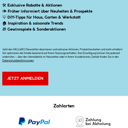
🛠
Exklusive Rabatte & Aktionen
🕪
Früher informiert über Neuheiten & Prospekte
💡
DIY-Tipps für Haus, Garten & Werkstatt
🏠
Inspiration & saisonale Trends
🎁
Gewinnspiele & Sonderaktionen
Jetzt den HELLWEG Newsletter abonnieren und exklusive Aktionen, Produktneuheiten und mehr erhalten!
Wir optimieren die Inhalte basierend auf Ihrem Nutzungsverhalten. Ihre Einwilligung können Sie jederzeit
widerrufen – über den Abmeldelink im Newsletter oder in Ihrem Kundenkonto. Details finden Sie in den
Datenschutzbestimmungen
.
JETZT ANMELDEN
Zahlarten