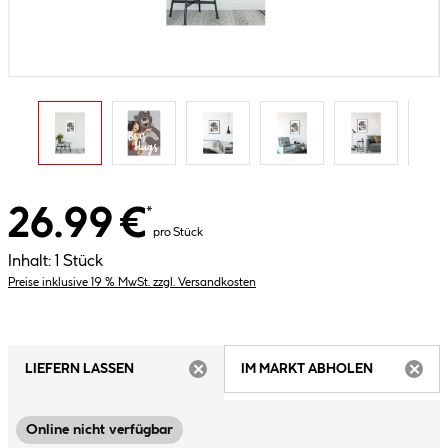
26.99 €
*
pro Stück
Inhalt:
1 Stück
Preise inklusive 19 % MwSt. zzgl. Versandkosten
LIEFERN LASSEN
IM MARKT ABHOLEN
ARTIKEL NICHT VERFÜGBAR
ARTIK
Online nicht verfügbar