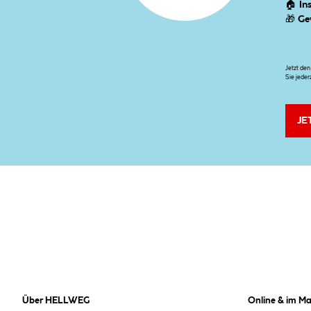
🏠
In
🎁
Ge
Jetzt de
Sie jeder
JE
Über HELLWEG
Online & im Ma