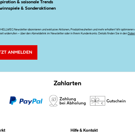
spiration & saisonale Trends
winnspiele & Sonderaktionen
n HELLWEG Newsletter abonnieren und exklusive Aktionen, Produktneuheiten und mehr erhalten! Wir optimieren di
zeit widerrufen – über den Abmeldelink im Newsletter oder in Ihrem Kundenkonto. Details finden Sie in den
Date
TZT ANMELDEN
Zahlarten
rkt
Hilfe & Kontakt