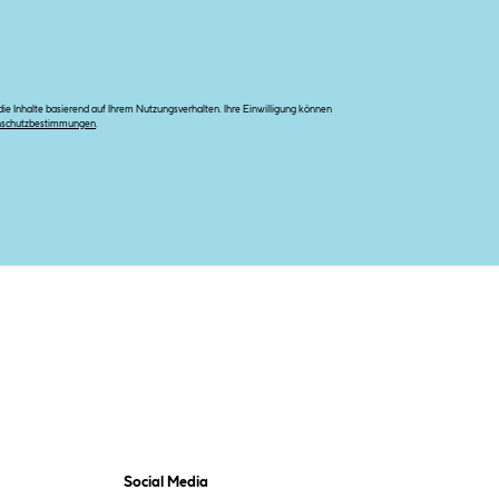
e Inhalte basierend auf Ihrem Nutzungsverhalten. Ihre Einwilligung können
nschutzbestimmungen
.
Social Media