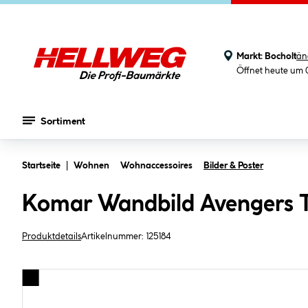
Markt:
Bocholt
än
Öffnet heute um 
Sortiment
Zum Hauptinhalt springen
Startseite
Wohnen
Wohnaccessoires
Bilder & Poster
Komar Wandbild Avengers 
Produktdetails
Artikelnummer:
125184
Bildergalerie überspringen