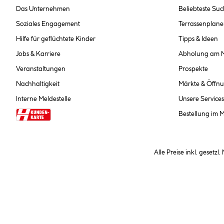
Das Unternehmen
Beliebteste Su
Soziales Engagement
Terrassenplane
Hilfe für geflüchtete Kinder
Tipps & Ideen
Jobs & Karriere
Abholung am 
Veranstaltungen
Prospekte
Nachhaltigkeit
Märkte & Öffnu
Interne Meldestelle
Unsere Services
Bestellung im 
Alle Preise inkl. gesetzl
**Nur für Inhaber der Kundenkarte. Nicht kombinierbar mit Sofortr
hinterlegen Sie bei der Beste
AGB und Widerrufsbelehr