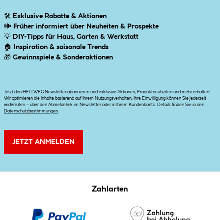
🛠
Exklusive Rabatte & Aktionen
🕪
Früher informiert über Neuheiten & Prospekte
💡
DIY-Tipps für Haus, Garten & Werkstatt
🏠
Inspiration & saisonale Trends
🎁
Gewinnspiele & Sonderaktionen
Jetzt den HELLWEG Newsletter abonnieren und exklusive Aktionen, Produktneuheiten und mehr erhalten!
Wir optimieren die Inhalte basierend auf Ihrem Nutzungsverhalten. Ihre Einwilligung können Sie jederzeit
widerrufen – über den Abmeldelink im Newsletter oder in Ihrem Kundenkonto. Details finden Sie in den
Datenschutzbestimmungen
.
JETZT ANMELDEN
Zahlarten