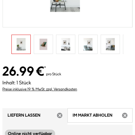
26.99 €
*
pro Stück
Inhalt:
1 Stück
Preise inklusive 19 % MwSt. zzgl. Versandkosten
LIEFERN LASSEN
IM MARKT ABHOLEN
ARTIKEL NICHT VERFÜGBAR
ARTIK
Online nicht verfügbar