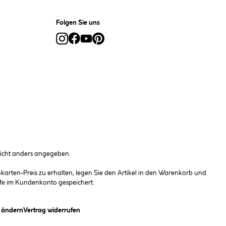
Folgen Sie uns
cht anders angegeben.
rten-Preis zu erhalten, legen Sie den Artikel in den Warenkorb und
fe im Kundenkonto gespeichert.
(öffnet ein Dialogfeld)
n ändern
Vertrag widerrufen