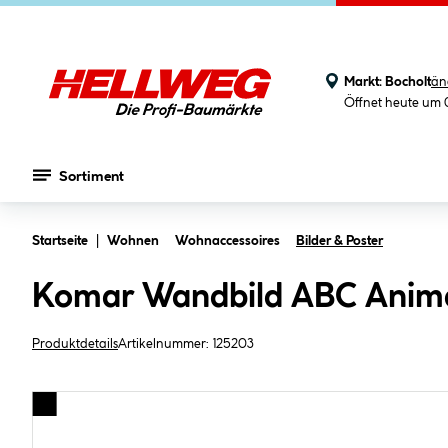
Markt:
Bocholt
än
Öffnet heute um 
Sortiment
Zum Hauptinhalt springen
Startseite
Wohnen
Wohnaccessoires
Bilder & Poster
Komar Wandbild ABC Anim
Produktdetails
Artikelnummer:
125203
Bildergalerie überspringen