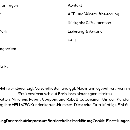
chanfragen
Kontakt
r
AGB und Widerrufsbelehrung
Rückgabe & Reklamation
Markt
Lieferung & Versand
FAQ
ngszeiten
Markt
. Mehrwertsteuer zzgl.
Versandkosten
und ggf. Nachnahmegebühren, wenn ni
*Preis bestimmt sich auf Basis Ihres hinterlegten Marktes.
abatten, Aktionen, Rabatt-Coupons und Rabatt-Gutscheinen. Um den Kundenka
llung Ihre HELLWEG Kundenkarten-Nummer. Diese wird für zukünftige Einkäu
(öffnet ein Dialogfeld)
(öffnet ein Dialogfeld)
(öffnet ein Dialogfeld)
(öffnet ein Dialogfeld)
ung
Datenschutz
Impressum
Barrierefreiheitserklärung
Cookie-Einstellunge