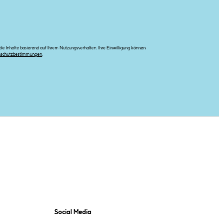
e Inhalte basierend auf Ihrem Nutzungsverhalten. Ihre Einwilligung können
nschutzbestimmungen
.
Social Media