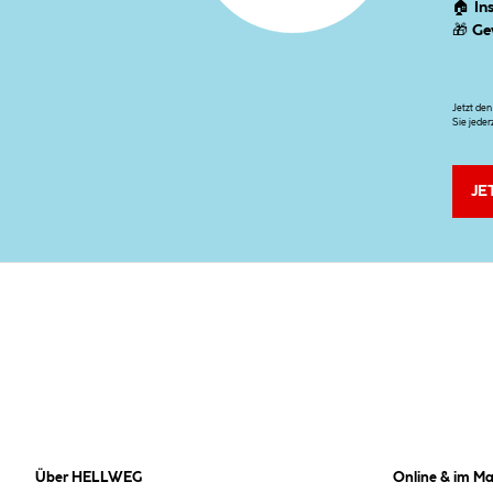
🏠
In
🎁
Ge
Jetzt de
Sie jeder
JE
Über HELLWEG
Online & im Ma