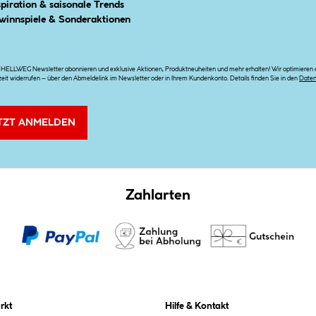
spiration & saisonale Trends
winnspiele & Sonderaktionen
n HELLWEG Newsletter abonnieren und exklusive Aktionen, Produktneuheiten und mehr erhalten! Wir optimieren di
zeit widerrufen – über den Abmeldelink im Newsletter oder in Ihrem Kundenkonto. Details finden Sie in den
Date
TZT ANMELDEN
Zahlarten
rkt
Hilfe & Kontakt