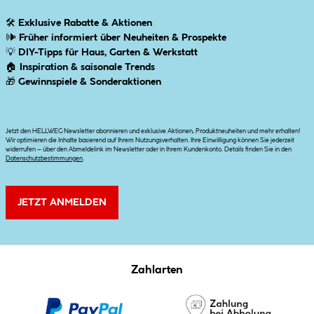
🛠
Exklusive Rabatte & Aktionen
🕪
Früher informiert über Neuheiten & Prospekte
💡
DIY-Tipps für Haus, Garten & Werkstatt
🏠
Inspiration & saisonale Trends
🎁
Gewinnspiele & Sonderaktionen
Jetzt den HELLWEG Newsletter abonnieren und exklusive Aktionen, Produktneuheiten und mehr erhalten!
Wir optimieren die Inhalte basierend auf Ihrem Nutzungsverhalten. Ihre Einwilligung können Sie jederzeit
widerrufen – über den Abmeldelink im Newsletter oder in Ihrem Kundenkonto. Details finden Sie in den
Datenschutzbestimmungen
.
JETZT ANMELDEN
Zahlarten