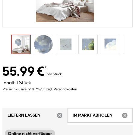
55.99 €
*
pro Stück
Inhalt:
1 Stück
Preise inklusive 19 % MwSt. zzgl. Versandkosten
LIEFERN LASSEN
IM MARKT ABHOLEN
ARTIKEL NICHT VERFÜGBAR
ARTIK
Online nicht verfügbar