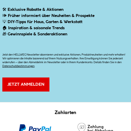
🛠
Exklusive Rabatte & Aktionen
🕪
Früher informiert über Neuheiten & Prospekte
💡
DIY-Tipps für Haus, Garten & Werkstatt
🏠
Inspiration & saisonale Trends
🎁
Gewinnspiele & Sonderaktionen
Jetzt den HELLWEG Newsletter abonnieren und exklusive Aktionen, Produktneuheiten und mehr erhalten!
Wir optimieren die Inhalte basierend auf Ihrem Nutzungsverhalten. Ihre Einwilligung können Sie jederzeit
widerrufen – über den Abmeldelink im Newsletter oder in Ihrem Kundenkonto. Details finden Sie in den
Datenschutzbestimmungen
.
JETZT ANMELDEN
Zahlarten