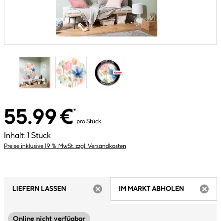
55.99 €
*
pro Stück
Inhalt:
1 Stück
Preise inklusive 19 % MwSt. zzgl. Versandkosten
LIEFERN LASSEN
IM MARKT ABHOLEN
ARTIKEL NICHT VERFÜGBAR
ARTIK
Online nicht verfügbar