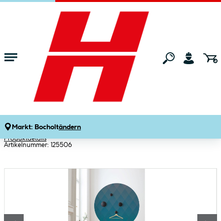
Zum Hauptinhalt springen
Startseite
Bauen & Renovieren
Tapeten
Fototapeten
Komar Selbstklebende Vlies Fototapete
rund Lucy with Diamonds Durchmesser
125 cm
Markt:
Bocholt
ändern
Produktdetails
Artikelnummer:
125506
Bildergalerie überspringen