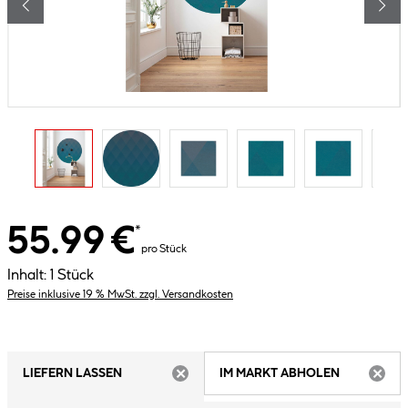
55.99 €
*
pro Stück
Inhalt:
1 Stück
Preise inklusive 19 % MwSt. zzgl. Versandkosten
LIEFERN LASSEN
IM MARKT ABHOLEN
ARTIKEL NICHT VERFÜGBAR
ARTIK