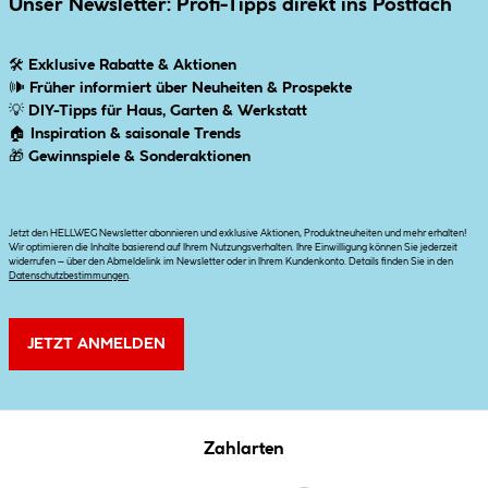
Unser Newsletter: Profi-Tipps direkt ins Postfach
🛠
Exklusive Rabatte & Aktionen
🕪
Früher informiert über Neuheiten & Prospekte
💡
DIY-Tipps für Haus, Garten & Werkstatt
🏠
Inspiration & saisonale Trends
🎁
Gewinnspiele & Sonderaktionen
Jetzt den HELLWEG Newsletter abonnieren und exklusive Aktionen, Produktneuheiten und mehr erhalten!
Wir optimieren die Inhalte basierend auf Ihrem Nutzungsverhalten. Ihre Einwilligung können Sie jederzeit
widerrufen – über den Abmeldelink im Newsletter oder in Ihrem Kundenkonto. Details finden Sie in den
Datenschutzbestimmungen
.
JETZT ANMELDEN
Zahlarten