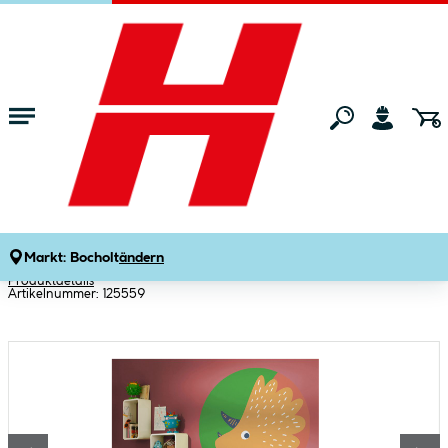
Zum Hauptinhalt springen
Startseite
Bauen & Renovieren
Tapeten
Fototapeten
Komar Selbstklebende Vlies Fototapete
rund Little Dino Trice Durchmesser 125
cm
Markt:
Bocholt
ändern
Produktdetails
Artikelnummer:
125559
Bildergalerie überspringen