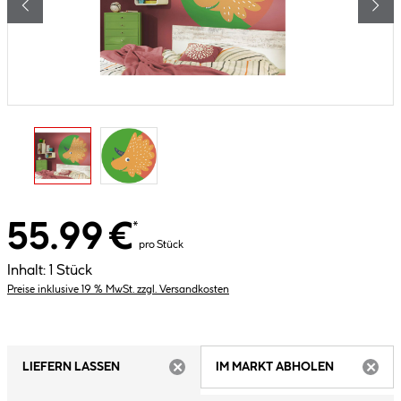
55.99 €
*
pro Stück
Inhalt:
1 Stück
Preise inklusive 19 % MwSt. zzgl. Versandkosten
LIEFERN LASSEN
IM MARKT ABHOLEN
ARTIKEL NICHT VERFÜGBAR
ARTIK