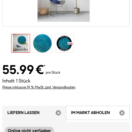
55.99 €
*
pro Stück
Inhalt:
1 Stück
Preise inklusive 19 % MwSt. zzgl. Versandkosten
LIEFERN LASSEN
IM MARKT ABHOLEN
ARTIKEL NICHT VERFÜGBAR
ARTIK
Online nicht verfügbar