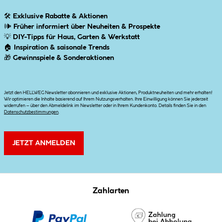
🛠
Exklusive Rabatte & Aktionen
🕪
Früher informiert über Neuheiten & Prospekte
💡
DIY-Tipps für Haus, Garten & Werkstatt
🏠
Inspiration & saisonale Trends
🎁
Gewinnspiele & Sonderaktionen
Jetzt den HELLWEG Newsletter abonnieren und exklusive Aktionen, Produktneuheiten und mehr erhalten!
Wir optimieren die Inhalte basierend auf Ihrem Nutzungsverhalten. Ihre Einwilligung können Sie jederzeit
widerrufen – über den Abmeldelink im Newsletter oder in Ihrem Kundenkonto. Details finden Sie in den
Datenschutzbestimmungen
.
JETZT ANMELDEN
Zahlarten