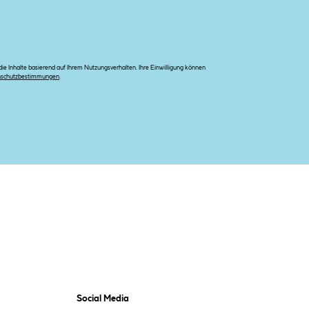
e Inhalte basierend auf Ihrem Nutzungsverhalten. Ihre Einwilligung können
nschutzbestimmungen
.
Social Media