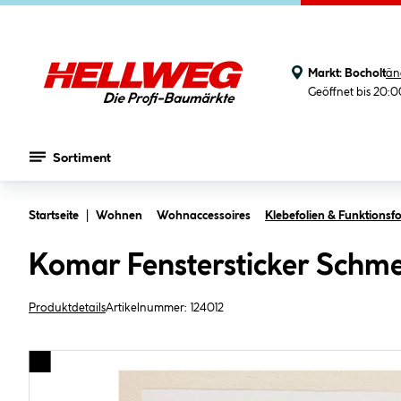
Markt:
Bocholt
än
Geöffnet bis 20:
Sortiment
Zum Hauptinhalt springen
Startseite
Wohnen
Wohnaccessoires
Klebefolien & Funktionsfo
Komar Fenstersticker Schmet
Produktdetails
Artikelnummer:
124012
Bildergalerie überspringen