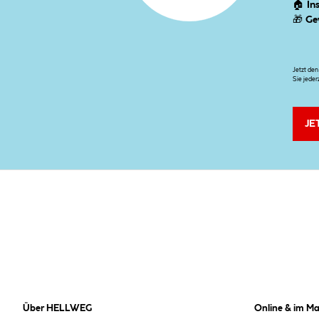
🏠
In
🎁
Ge
Jetzt de
Sie jeder
JE
Über HELLWEG
Online & im Ma