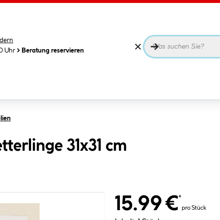
dern
00 Uhr
Beratung reservieren
lien
terlinge 31x31 cm
15.99 €
*
pro Stück