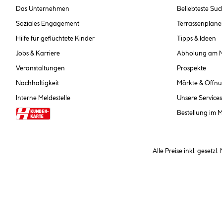
Das Unternehmen
Beliebteste Su
Soziales Engagement
Terrassenplane
Hilfe für geflüchtete Kinder
Tipps & Ideen
Jobs & Karriere
Abholung am 
Veranstaltungen
Prospekte
Nachhaltigkeit
Märkte & Öffnu
Interne Meldestelle
Unsere Services
Bestellung im 
Alle Preise inkl. gesetzl
**Nur für Inhaber der Kundenkarte. Nicht kombinierbar mit Sofortr
hinterlegen Sie bei der Beste
AGB und Widerrufsbelehr