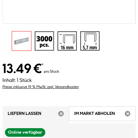
13.49 €
*
pro Stück
Inhalt:
1 Stück
Preise inklusive 19 % MwSt. zzgl. Versandkosten
LIEFERN LASSEN
IM MARKT ABHOLEN
ARTIKEL NICHT VERFÜGBAR
ARTIK
Online verfügbar