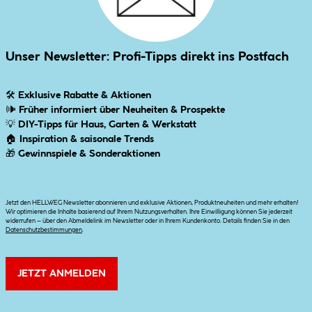
Unser Newsletter: Profi-Tipps direkt ins Postfach
🛠
Exklusive Rabatte & Aktionen
🕪
Früher informiert über Neuheiten & Prospekte
💡
DIY-Tipps für Haus, Garten & Werkstatt
🏠
Inspiration & saisonale Trends
🎁
Gewinnspiele & Sonderaktionen
Jetzt den HELLWEG Newsletter abonnieren und exklusive Aktionen, Produktneuheiten und mehr erhalten!
Wir optimieren die Inhalte basierend auf Ihrem Nutzungsverhalten. Ihre Einwilligung können Sie jederzeit
widerrufen – über den Abmeldelink im Newsletter oder in Ihrem Kundenkonto. Details finden Sie in den
Datenschutzbestimmungen
.
JETZT ANMELDEN