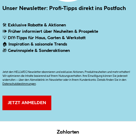
Unser Newsletter: Profi-Tipps direkt ins Postfach
🛠
Exklusive Rabatte & Aktionen
🕪
Früher informiert über Neuheiten & Prospekte
💡
DIY-Tipps für Haus, Garten & Werkstatt
🏠
Inspiration & saisonale Trends
🎁
Gewinnspiele & Sonderaktionen
Jetzt den HELLWEG Newsletter abonnieren und exklusive Aktionen, Produktneuheiten und mehr erhalten!
Wir optimieren die Inhalte basierend auf Ihrem Nutzungsverhalten. Ihre Einwilligung können Sie jederzeit
widerrufen – über den Abmeldelink im Newsletter oder in Ihrem Kundenkonto. Details finden Sie in den
Datenschutzbestimmungen
.
JETZT ANMELDEN
Zahlarten