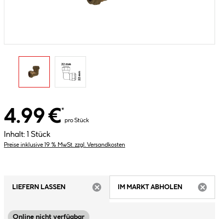
4.99 €
*
pro Stück
Inhalt:
1 Stück
Preise inklusive 19 % MwSt. zzgl. Versandkosten
LIEFERN LASSEN
IM MARKT ABHOLEN
ARTIKEL NICHT VERFÜGBAR
ARTIK
Online nicht verfügbar