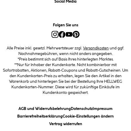
Social Media
Folgen Sie uns
Alle Preise inkl. gesetzl. Mehrwertsteuer zzgl.
Versandkosten
und ggf.
Nachnahmegebühren, wenn nicht anders angegeben.
*Preis bestimmt sich auf Basis Ihres hinterlegten Marktes.
**Nur für Inhaber der Kundenkarte. Nicht kombinierbar mit
Sofortrabatten, Aktionen, Rabatt-Coupons und Rabatt-Gutscheinen. Um
den Kundenkarten-Preis zu erhalten, legen Sie den Artikel in den
Warenkorb und hinterlegen Sie bei der Bestellung Ihre HELLWEG
Kundenkarten-Nummer. Diese wird für zukünftige Einkäufe im
Kundenkonto gespeichert.
(öffnet ein Dialogfeld)
(öffnet ein Dialogfeld)
(öffnet ein
AGB und Widerrufsbelehrung
Datenschutz
Impressum
(öffnet ein Dialogfeld)
(öffnet ei
Barrierefreiheitserklärung
Cookie-Einstellungen ändern
Vertrag widerrufen