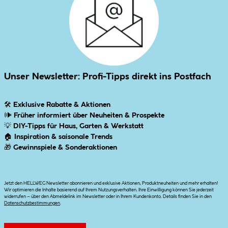
Unser Newsletter: Profi-Tipps direkt ins Postfach
🛠
Exklusive Rabatte & Aktionen
🕪
Früher informiert über Neuheiten & Prospekte
💡
DIY-Tipps für Haus, Garten & Werkstatt
🏠
Inspiration & saisonale Trends
🎁
Gewinnspiele & Sonderaktionen
Jetzt den HELLWEG Newsletter abonnieren und exklusive Aktionen, Produktneuheiten und mehr erhalten!
Wir optimieren die Inhalte basierend auf Ihrem Nutzungsverhalten. Ihre Einwilligung können Sie jederzeit
widerrufen – über den Abmeldelink im Newsletter oder in Ihrem Kundenkonto. Details finden Sie in den
Datenschutzbestimmungen
.