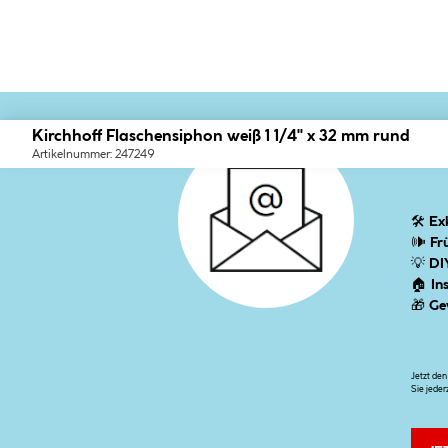
Kirchhoff Flaschensiphon weiß 1 1/4" x 32 mm rund
Un
Artikelnummer: 247249
🛠
Ex
🕪
Fr
💡
DI
🏠
In
🎁
Ge
Jetzt de
Sie jeder