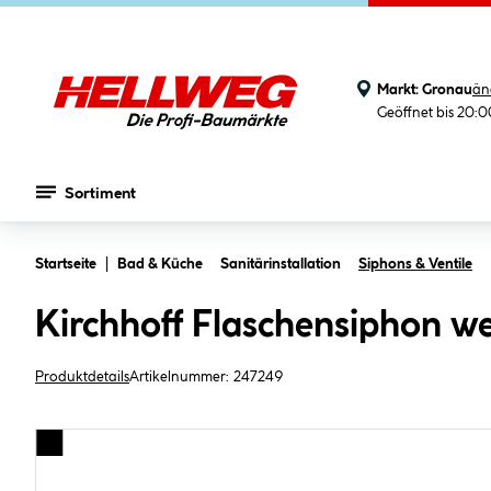
Markt:
Gronau
än
Geöffnet bis 20:
Sortiment
Zum Hauptinhalt springen
Startseite
Bad & Küche
Sanitärinstallation
Siphons & Ventile
Kirchhoff Flaschensiphon we
Produktdetails
Artikelnummer:
247249
Bildergalerie überspringen