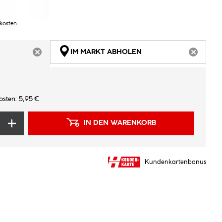
dkosten
IM MARKT ABHOLEN
ARTIKEL NICHT VERFÜGBAR
ARTIKEL
osten: 5,95 €
IN DEN WARENKORB
Kundenkartenbonus