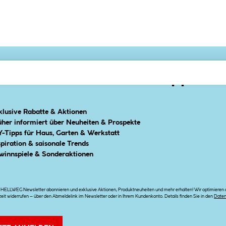
ser Newsletter: Profi-Tipps dir
klusive Rabatte & Aktionen
üher informiert über Neuheiten & Prospekte
Y-Tipps für Haus, Garten & Werkstatt
spiration & saisonale Trends
winnspiele & Sonderaktionen
n HELLWEG Newsletter abonnieren und exklusive Aktionen, Produktneuheiten und mehr erhalten! Wir optimieren di
zeit widerrufen – über den Abmeldelink im Newsletter oder in Ihrem Kundenkonto. Details finden Sie in den
Date