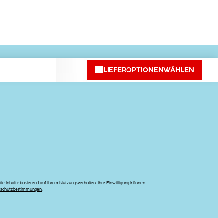
LIEFEROPTIONEN
WÄHLEN
ekt ins Postfach
e Inhalte basierend auf Ihrem Nutzungsverhalten. Ihre Einwilligung können
nschutzbestimmungen
.