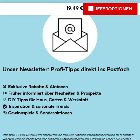
19.49 €
LIEFEROPTIONEN
Unser Newsletter: Profi-Tipps direkt ins Postfach
🛠
Exklusive Rabatte & Aktionen
🕪
Früher informiert über Neuheiten & Prospekte
💡
DIY-Tipps für Haus, Garten & Werkstatt
🏠
Inspiration & saisonale Trends
🎁
Gewinnspiele & Sonderaktionen
Jetzt den HELLWEG Newsletter abonnieren und exklusive Aktionen, Produktneuheiten und mehr erhalten!
Wir optimieren die Inhalte basierend auf Ihrem Nutzungsverhalten. Ihre Einwilligung können Sie jederzeit