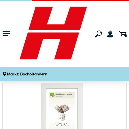
Zum Hauptinhalt springen
Startseite
Wohnen
Wohnaccessoires
Bilderrahmen & Bilderhalter
Holzrahmen BROOKE 40 x 50 cm Weiß
Produktdetails
Artikelnummer:
844362
Markt:
Bocholt
ändern
Bildergalerie überspringen