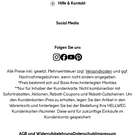
Hilfe & Kontakt
Social Media
Folgen Sie uns
Alle Preise inkl. gesetzl. Mehrwertsteuer zzgl.
Versandkosten
und ggf.
Nachnahmegebühren, wenn nicht anders angegeben.
*Preis bestimmt sich auf Basis Ihres hinterlegten Marktes.
**Nur für Inhaber der Kundenkarte. Nicht kombinierbar mit
Sofortrabatten, Aktionen, Rabatt-Coupons und Rabatt-Gutscheinen. Um
den Kundenkarten-Preis zu erhalten, legen Sie den Artikel in den
Warenkorb und hinterlegen Sie bei der Bestellung Ihre HELLWEG
Kundenkarten-Nummer. Diese wird für zukünftige Einkäufe im
Kundenkonto gespeichert.
(öffnet ein Dialogfeld)
(öffnet ein Dialogfeld)
(öffnet ein
AGB und Widerrufsbelehrung
Datenschutz
Impressum