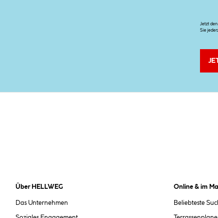
Jetzt de
Sie jeder
JE
Über HELLWEG
Online & im Ma
Das Unternehmen
Beliebteste Su
Soziales Engagement
Terrassenplane