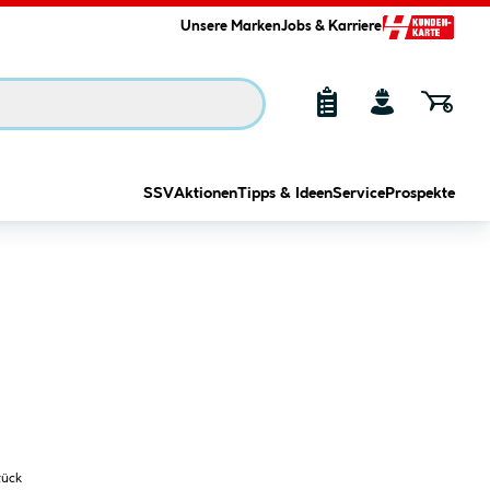
Unsere Marken
Jobs & Karriere
SSV
Aktionen
Tipps & Ideen
Service
Prospekte
tück