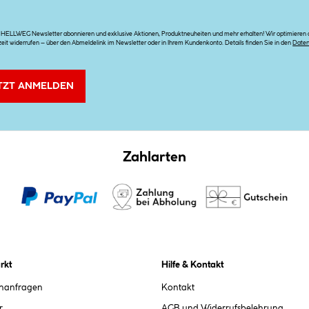
n HELLWEG Newsletter abonnieren und exklusive Aktionen, Produktneuheiten und mehr erhalten! Wir optimieren di
zeit widerrufen – über den Abmeldelink im Newsletter oder in Ihrem Kundenkonto. Details finden Sie in den
Date
TZT ANMELDEN
Zahlarten
rkt
Hilfe & Kontakt
chanfragen
Kontakt
r
AGB und Widerrufsbelehrung