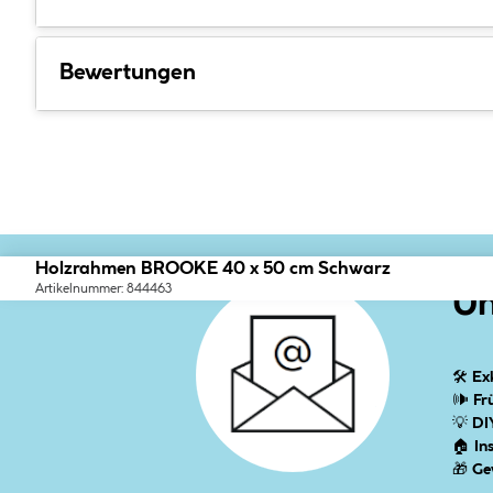
Bewertungen
Holzrahmen BROOKE 40 x 50 cm Schwarz
Artikelnummer: 844463
Un
🛠
Ex
🕪
Fr
💡
DI
🏠
In
🎁
Ge