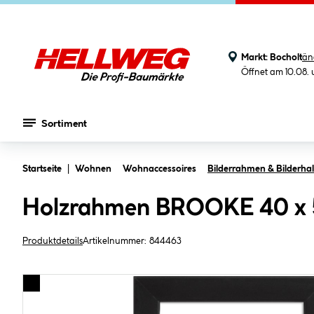
Markt:
Bocholt
än
Öffnet am 10.08.
Sortiment
Zum Hauptinhalt springen
Startseite
Wohnen
Wohnaccessoires
Bilderrahmen & Bilderhal
Holzrahmen BROOKE 40 x 
Produktdetails
Artikelnummer:
844463
Bildergalerie überspringen