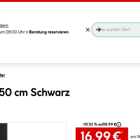
dern
 um 08:00 Uhr
Beratung reservieren
ter
50 cm Schwarz
-10.53 % auf
18.99 €
16.99 €
*
pro S