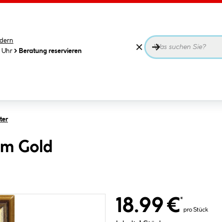
dern
0 Uhr
Beratung reservieren
ter
cm Gold
18.99 €
*
pro Stück