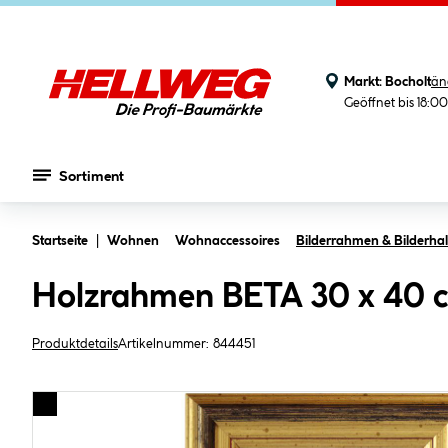
Markt:
Bocholt
än
Geöffnet bis 18:0
Sortiment
Zum Hauptinhalt springen
Startseite
Wohnen
Wohnaccessoires
Bilderrahmen & Bilderhal
Holzrahmen BETA 30 x 40 
Produktdetails
Artikelnummer:
844451
Bildergalerie überspringen