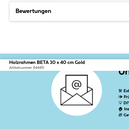
Bewertungen
Holzrahmen BETA 30 x 40 cm Gold
Artikelnummer: 844451
Un
🛠
Ex
🕪
Fr
💡
DI
🏠
In
🎁
Ge