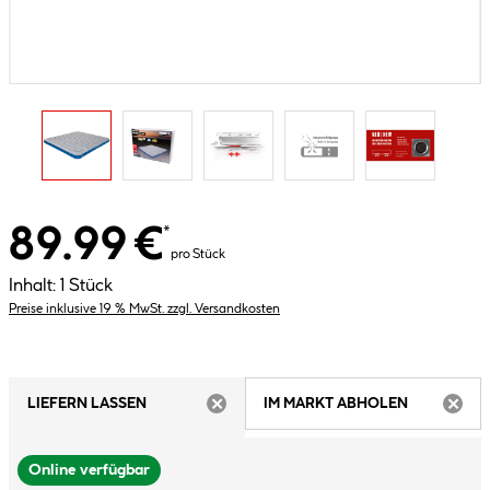
89.99 €
*
pro Stück
Inhalt:
1 Stück
Preise inklusive 19 % MwSt. zzgl. Versandkosten
LIEFERN LASSEN
IM MARKT ABHOLEN
ARTIKEL NICHT VERFÜGBAR
ARTIK
Online verfügbar