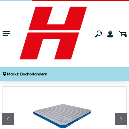
Zum Hauptinhalt springen
Startseite
Freizeit
Campingartikel
Luftbetten & Matten
High Peak Luftbett Cross Beam King
Produktdetails
Artikelnummer:
269570
Markt:
Bocholt
ändern
Bildergalerie überspringen