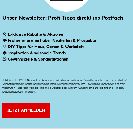
Unser Newsletter: Profi-Tipps direkt ins Postfach
🛠
Exklusive Rabatte & Aktionen
🕪
Früher informiert über Neuheiten & Prospekte
💡
DIY-Tipps für Haus, Garten & Werkstatt
🏠
Inspiration & saisonale Trends
🎁
Gewinnspiele & Sonderaktionen
Jetzt den HELLWEG Newsletter abonnieren und exklusive Aktionen, Produktneuheiten und mehr erhalten!
Wir optimieren die Inhalte basierend auf Ihrem Nutzungsverhalten. Ihre Einwilligung können Sie jederzeit
widerrufen – über den Abmeldelink im Newsletter oder in Ihrem Kundenkonto. Details finden Sie in den
Datenschutzbestimmungen
.
JETZT ANMELDEN