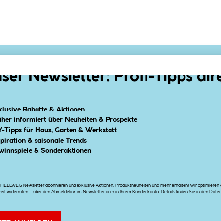
ser Newsletter: Profi-Tipps dir
klusive Rabatte & Aktionen
üher informiert über Neuheiten & Prospekte
Y-Tipps für Haus, Garten & Werkstatt
spiration & saisonale Trends
winnspiele & Sonderaktionen
n HELLWEG Newsletter abonnieren und exklusive Aktionen, Produktneuheiten und mehr erhalten! Wir optimieren di
zeit widerrufen – über den Abmeldelink im Newsletter oder in Ihrem Kundenkonto. Details finden Sie in den
Date