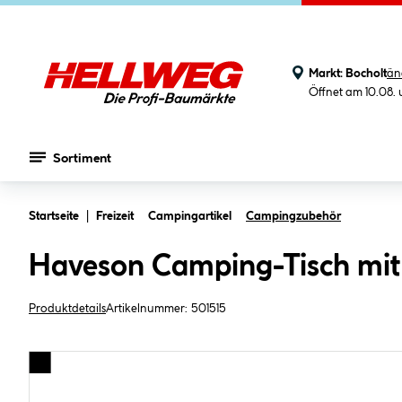
Markt:
Bocholt
än
Öffnet am 10.08.
Sortiment
Zum Hauptinhalt springen
Startseite
Freizeit
Campingartikel
Campingzubehör
Haveson Camping-Tisch mit
Produktdetails
Artikelnummer:
501515
Bildergalerie überspringen