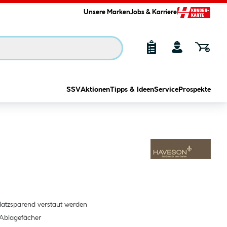
Unsere Marken
Jobs & Karriere
SSV
Aktionen
Tipps & Ideen
Service
Prospekte
latzsparend verstaut werden
 Ablagefächer