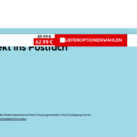
89.99 €
LIEFEROPTIONEN
WÄHLEN
62.99 €
ekt ins Postfach
e Inhalte basierend auf Ihrem Nutzungsverhalten. Ihre Einwilligung können
nschutzbestimmungen
.