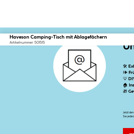
Haveson Camping-Tisch mit Ablagefächern
Artikelnummer: 501515
Un
🛠
Ex
🕪
Fr
💡
DI
🏠
In
🎁
Ge
Jetzt de
Sie jeder