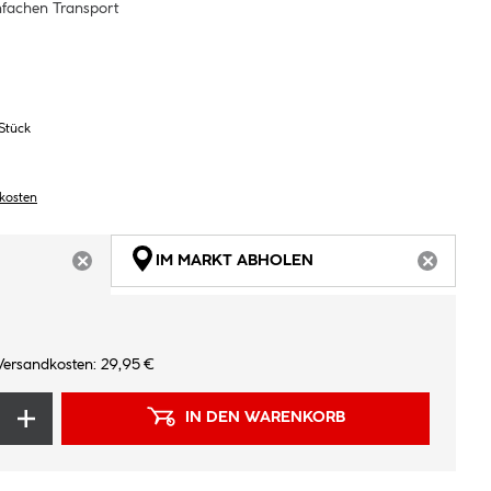
infachen Transport
 Stück
dkosten
IM MARKT ABHOLEN
ARTIKEL NICHT VERFÜGBAR
ARTIKEL
Versandkosten: 29,95 €
IN DEN WARENKORB