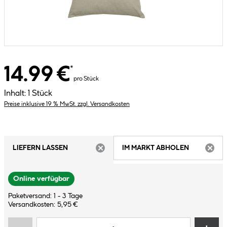
14.99 €
*
pro Stück
Inhalt:
1 Stück
Preise inklusive 19 % MwSt. zzgl. Versandkosten
LIEFERN LASSEN
IM MARKT ABHOLEN
ARTIKEL NICHT VERFÜGBAR
ARTIK
Online verfügbar
Paketversand: 1 - 3 Tage
Versandkosten: 5,95 €