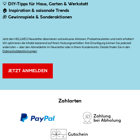
💡
DIY-Tipps für Haus, Garten & Werkstatt
🏠
Inspiration & saisonale Trends
🎁
Gewinnspiele & Sonderaktionen
Jetzt den HELLWEG Newsletter abonnieren und exklusive Aktionen, Produktneuheiten und mehr erhalten!
Wir optimieren die Inhalte basierend auf Ihrem Nutzungsverhalten. Ihre Einwilligung können Sie jederzeit
widerrufen – über den Abmeldelink im Newsletter oder in Ihrem Kundenkonto. Details finden Sie in den
Datenschutzbestimmungen
.
JETZT ANMELDEN
Zahlarten