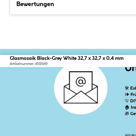
Bewertungen
Glasmosaik Black-Grey White 32,7 x 32,7 x 0,4 mm
Artikelnummer: 455569
Un
🛠
Ex
🕪
Fr
💡
DI
🏠
In
🎁
Ge
Jetzt de