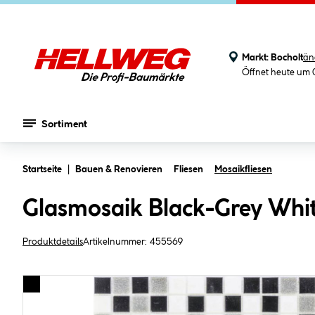
Markt:
Bocholt
än
Öffnet heute um 
Sortiment
Zum Hauptinhalt springen
Startseite
Bauen & Renovieren
Fliesen
Mosaikfliesen
Glasmosaik Black-Grey Whit
Produktdetails
Artikelnummer:
455569
Bildergalerie überspringen