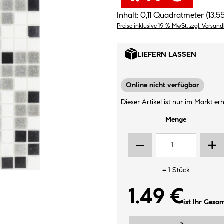
Inhalt:
0,11 Quadratmeter
(13.5
Preise inklusive 19 % MwSt. zzgl. Versan
LIEFERN LASSEN
Online nicht verfügbar
Dieser Artikel ist nur im Markt erhä
Menge
=
1
Stück
1.49 €
ist Ihr Gesa