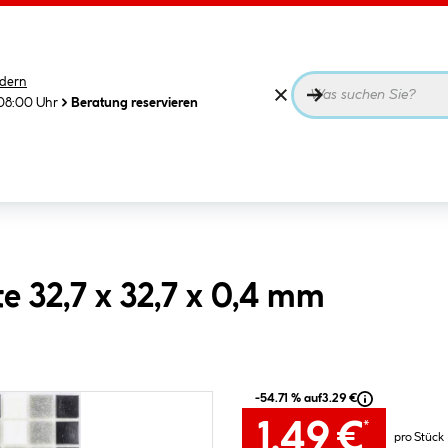
dern
08:00 Uhr
Beratung reservieren
e 32,7 x 32,7 x 0,4 mm
-54.71 % auf
3.29 €
1.49 €
*
pro Stück