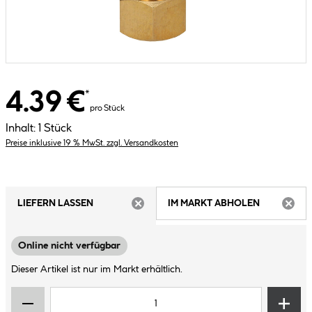
4.39 €
*
pro Stück
Inhalt:
1 Stück
Preise inklusive 19 % MwSt. zzgl. Versandkosten
LIEFERN LASSEN
IM MARKT ABHOLEN
ARTIKEL NICHT VERFÜGBAR
ARTIK
Online nicht verfügbar
Dieser Artikel ist nur im Markt erhältlich.