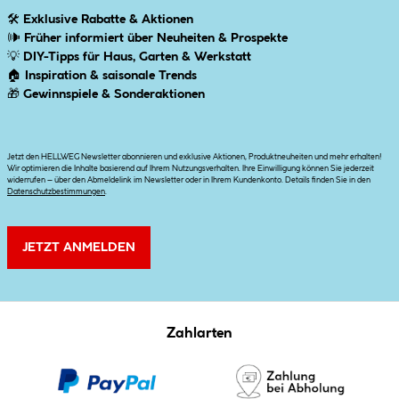
🛠
Exklusive Rabatte & Aktionen
🕪
Früher informiert über Neuheiten & Prospekte
💡
DIY-Tipps für Haus, Garten & Werkstatt
🏠
Inspiration & saisonale Trends
🎁
Gewinnspiele & Sonderaktionen
Jetzt den HELLWEG Newsletter abonnieren und exklusive Aktionen, Produktneuheiten und mehr erhalten!
Wir optimieren die Inhalte basierend auf Ihrem Nutzungsverhalten. Ihre Einwilligung können Sie jederzeit
widerrufen – über den Abmeldelink im Newsletter oder in Ihrem Kundenkonto. Details finden Sie in den
Datenschutzbestimmungen
.
JETZT ANMELDEN
Zahlarten