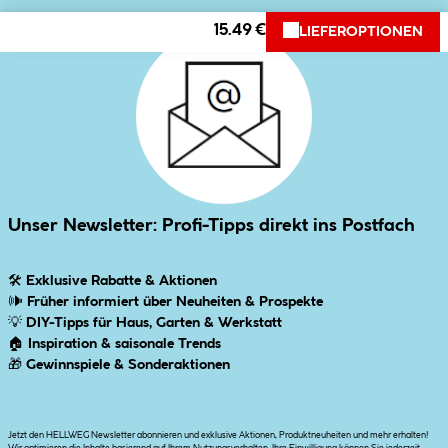
15.49 €
LIEFEROPTIONEN
Unser Newsletter: Profi-Tipps direkt ins Postfach
🛠
Exklusive Rabatte & Aktionen
🕪
Früher informiert über Neuheiten & Prospekte
💡
DIY-Tipps für Haus, Garten & Werkstatt
🏠
Inspiration & saisonale Trends
🎁
Gewinnspiele & Sonderaktionen
Jetzt den HELLWEG Newsletter abonnieren und exklusive Aktionen, Produktneuheiten und mehr erhalten!