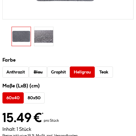
Farbe
Anthrazit
Blau
Graphit
Hellgrau
Teak
Maße (LxB) (cm)
60x40
80x50
15.49 €
*
pro Stück
Inhalt:
1 Stück
Preise inklusive 19 % MwSt. zzgl. Versandkosten