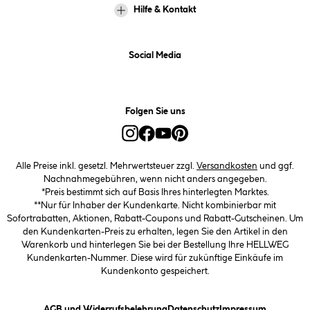
Hilfe & Kontakt
Social Media
Folgen Sie uns
Alle Preise inkl. gesetzl. Mehrwertsteuer zzgl.
Versandkosten
und ggf.
Nachnahmegebühren, wenn nicht anders angegeben.
*Preis bestimmt sich auf Basis Ihres hinterlegten Marktes.
**Nur für Inhaber der Kundenkarte. Nicht kombinierbar mit
Sofortrabatten, Aktionen, Rabatt-Coupons und Rabatt-Gutscheinen. Um
den Kundenkarten-Preis zu erhalten, legen Sie den Artikel in den
Warenkorb und hinterlegen Sie bei der Bestellung Ihre HELLWEG
Kundenkarten-Nummer. Diese wird für zukünftige Einkäufe im
Kundenkonto gespeichert.
(öffnet ein Dialogfeld)
(öffnet ein Dialogfeld)
(öffnet ein
AGB und Widerrufsbelehrung
Datenschutz
Impressum