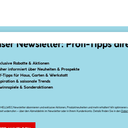
ser Newsletter: Profi-Tipps dir
klusive Rabatte & Aktionen
üher informiert über Neuheiten & Prospekte
Y-Tipps für Haus, Garten & Werkstatt
spiration & saisonale Trends
winnspiele & Sonderaktionen
n HELLWEG Newsletter abonnieren und exklusive Aktionen, Produktneuheiten und mehr erhalten! Wir optimieren di
zeit widerrufen – über den Abmeldelink im Newsletter oder in Ihrem Kundenkonto. Details finden Sie in den
Date