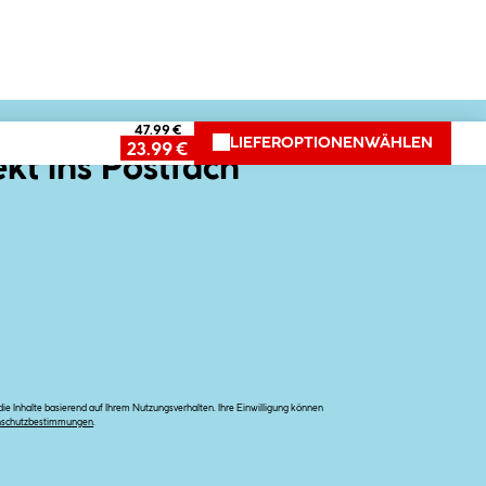
47.99 €
LIEFEROPTIONEN
WÄHLEN
23.99 €
ekt ins Postfach
e Inhalte basierend auf Ihrem Nutzungsverhalten. Ihre Einwilligung können
nschutzbestimmungen
.