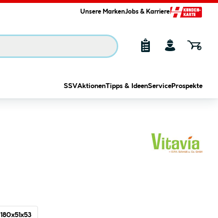
Unsere Marken
Jobs & Karriere
SSV
Aktionen
Tipps & Ideen
Service
Prospekte
180x51x53