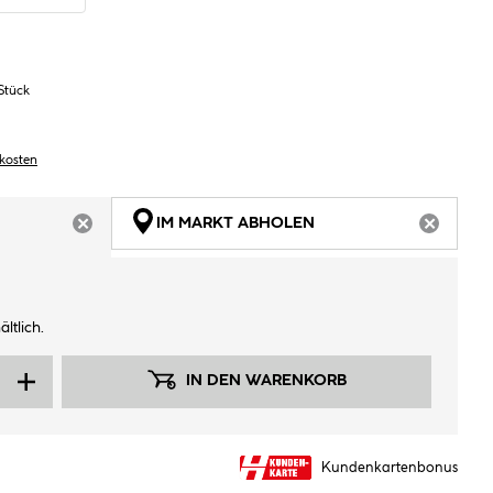
Stück
dkosten
IM MARKT ABHOLEN
ARTIKEL NICHT VERFÜGBAR
ARTIKEL
ltlich.
IN DEN WARENKORB
Kundenkartenbonus