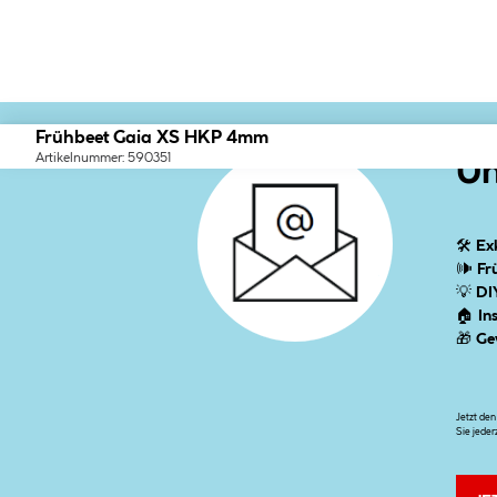
Frühbeet Gaia XS HKP 4mm
Artikelnummer: 590351
Un
🛠
Ex
🕪
Fr
💡
DI
🏠
In
🎁
Ge
Jetzt de
Sie jeder