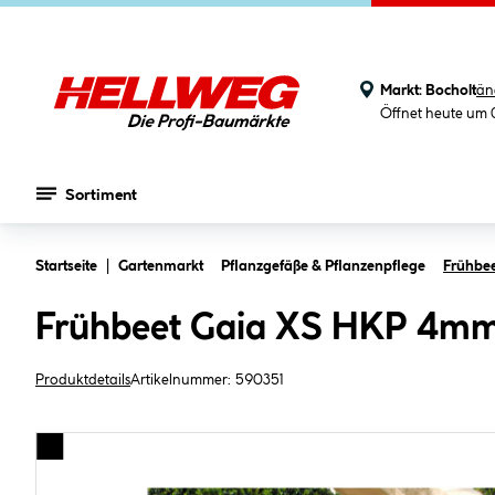
Markt:
Bocholt
än
Öffnet heute um 
Sortiment
Zum Hauptinhalt springen
Startseite
Gartenmarkt
Pflanzgefäße & Pflanzenpflege
Frühbee
Frühbeet Gaia XS HKP 4m
Produktdetails
Artikelnummer:
590351
Bildergalerie überspringen