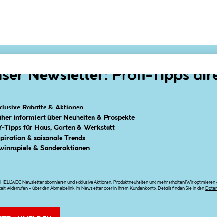
ser Newsletter: Profi-Tipps dir
klusive Rabatte & Aktionen
üher informiert über Neuheiten & Prospekte
Y-Tipps für Haus, Garten & Werkstatt
spiration & saisonale Trends
winnspiele & Sonderaktionen
n HELLWEG Newsletter abonnieren und exklusive Aktionen, Produktneuheiten und mehr erhalten! Wir optimieren di
zeit widerrufen – über den Abmeldelink im Newsletter oder in Ihrem Kundenkonto. Details finden Sie in den
Date