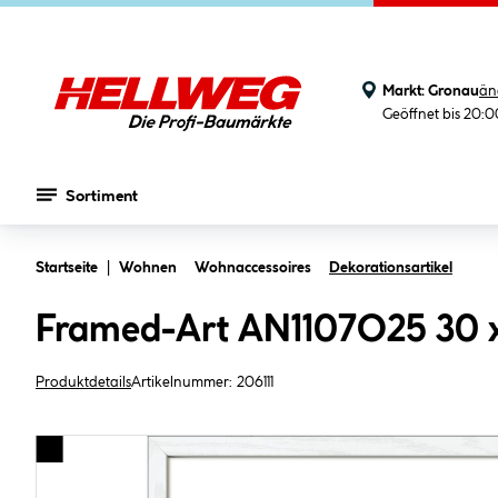
Markt:
Gronau
än
Geöffnet bis 20:
Sortiment
Zum Hauptinhalt springen
Startseite
Wohnen
Wohnaccessoires
Dekorationsartikel
Framed-Art AN1107O25 30 x
Produktdetails
Artikelnummer:
206111
Bildergalerie überspringen