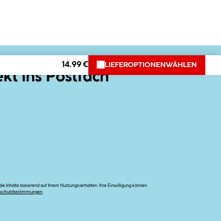
14.99 €
LIEFEROPTIONEN
WÄHLEN
ekt ins Postfach
e Inhalte basierend auf Ihrem Nutzungsverhalten. Ihre Einwilligung können
nschutzbestimmungen
.