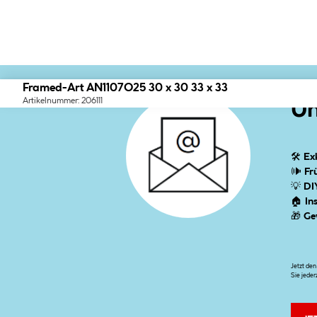
Framed-Art AN1107O25 30 x 30 33 x 33
Artikelnummer: 206111
Un
🛠
Ex
🕪
Fr
💡
DI
🏠
In
🎁
Ge
Jetzt de
Sie jeder