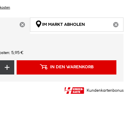
dkosten
IM MARKT ABHOLEN
ARTIKEL NICHT VERFÜGBAR
ARTIKEL
osten: 5,95 €
IN DEN WARENKORB
Kundenkartenbonus