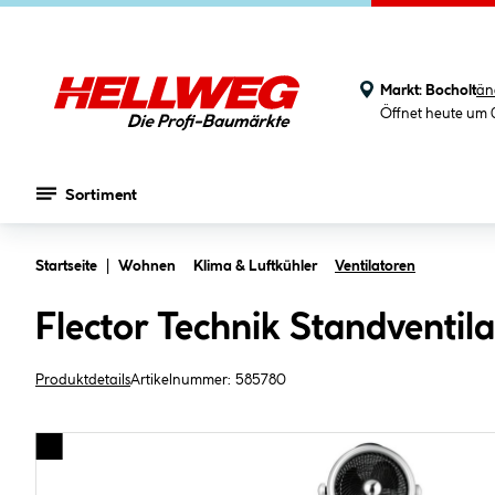
Markt:
Bocholt
än
Öffnet heute um 
Sortiment
Zum Hauptinhalt springen
Startseite
Wohnen
Klima & Luftkühler
Ventilatoren
Flector Technik Standventila
Produktdetails
Artikelnummer:
585780
Bildergalerie überspringen