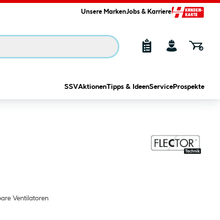
Unsere Marken
Jobs & Karriere
SSV
Aktionen
Tipps & Ideen
Service
Prospekte
bare Ventilatoren