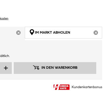
dkosten
IM MARKT ABHOLEN
ARTIKEL NICHT VERFÜGBAR
ARTIKEL
ltlich.
IN DEN WARENKORB
Kundenkartenbonus