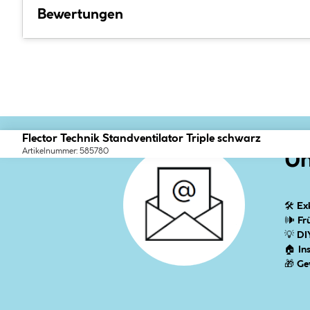
Bewertungen
Flector Technik Standventilator Triple schwarz
Artikelnummer: 585780
Un
🛠
Ex
🕪
Fr
💡
DI
🏠
In
🎁
Ge