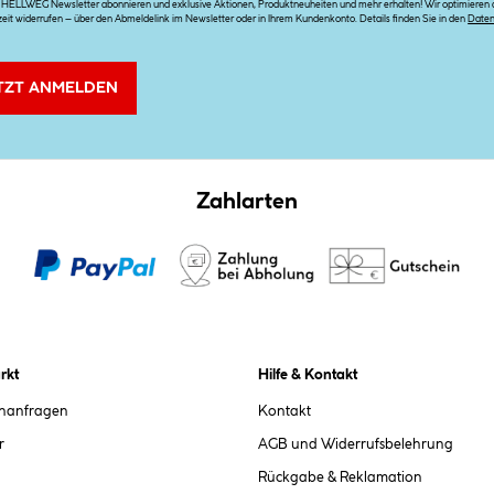
n HELLWEG Newsletter abonnieren und exklusive Aktionen, Produktneuheiten und mehr erhalten! Wir optimieren di
zeit widerrufen – über den Abmeldelink im Newsletter oder in Ihrem Kundenkonto. Details finden Sie in den
Date
TZT ANMELDEN
Zahlarten
rkt
Hilfe & Kontakt
chanfragen
Kontakt
r
AGB und Widerrufsbelehrung
Rückgabe & Reklamation