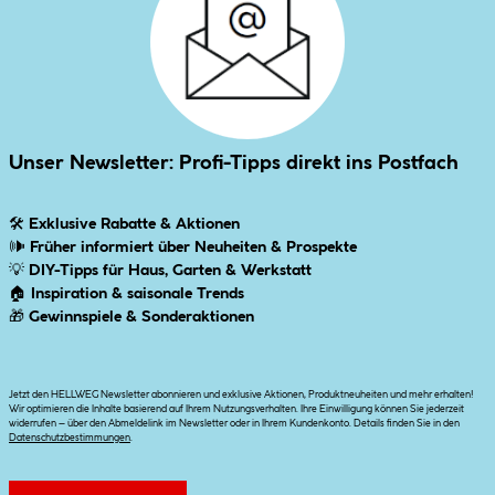
Unser Newsletter: Profi-Tipps direkt ins Postfach
🛠
Exklusive Rabatte & Aktionen
🕪
Früher informiert über Neuheiten & Prospekte
💡
DIY-Tipps für Haus, Garten & Werkstatt
🏠
Inspiration & saisonale Trends
🎁
Gewinnspiele & Sonderaktionen
Jetzt den HELLWEG Newsletter abonnieren und exklusive Aktionen, Produktneuheiten und mehr erhalten!
Wir optimieren die Inhalte basierend auf Ihrem Nutzungsverhalten. Ihre Einwilligung können Sie jederzeit
widerrufen – über den Abmeldelink im Newsletter oder in Ihrem Kundenkonto. Details finden Sie in den
Datenschutzbestimmungen
.