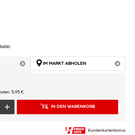
dkosten
IM MARKT ABHOLEN
ARTIKEL NICHT VERFÜGBAR
ARTIKEL
osten: 5,95 €
IN DEN WARENKORB
Kundenkartenbonus