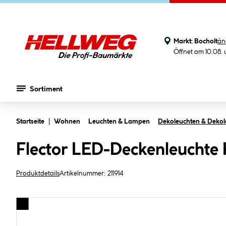
Markt:
Bocholt
än
Öffnet am 10.08.
Sortiment
Zum Hauptinhalt springen
Startseite
Wohnen
Leuchten & Lampen
Dekoleuchten & Deko
Flector LED-Deckenleuchte K
Produktdetails
Artikelnummer:
211914
Bildergalerie überspringen