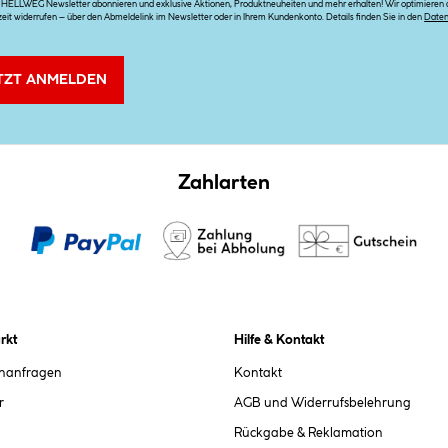
n HELLWEG Newsletter abonnieren und exklusive Aktionen, Produktneuheiten und mehr erhalten! Wir optimieren di
zeit widerrufen – über den Abmeldelink im Newsletter oder in Ihrem Kundenkonto. Details finden Sie in den
Date
TZT ANMELDEN
Zahlarten
rkt
Hilfe & Kontakt
chanfragen
Kontakt
r
AGB und Widerrufsbelehrung
Rückgabe & Reklamation