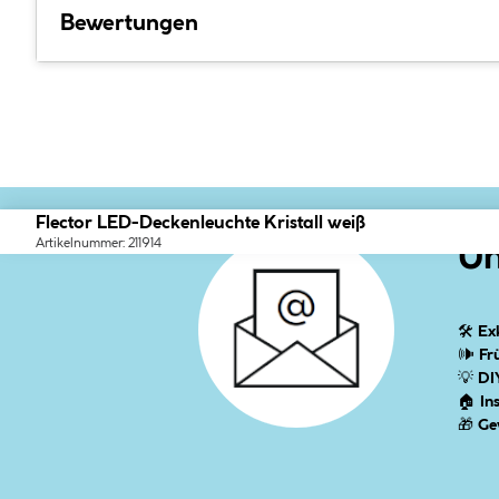
Bewertungen
Flector LED-Deckenleuchte Kristall weiß
Artikelnummer: 211914
Un
🛠
Ex
🕪
Fr
💡
DI
🏠
In
🎁
Ge