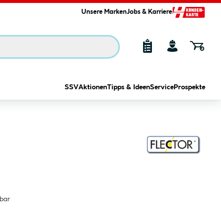
Unsere Marken
Jobs & Karriere
SSV
Aktionen
Tipps & Ideen
Service
Prospekte
lbar