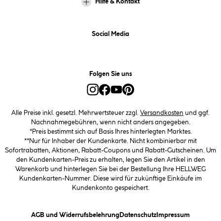
Hilfe & Kontakt
Social Media
Folgen Sie uns
Alle Preise inkl. gesetzl. Mehrwertsteuer zzgl.
Versandkosten
und ggf.
Nachnahmegebühren, wenn nicht anders angegeben.
*Preis bestimmt sich auf Basis Ihres hinterlegten Marktes.
**Nur für Inhaber der Kundenkarte. Nicht kombinierbar mit
Sofortrabatten, Aktionen, Rabatt-Coupons und Rabatt-Gutscheinen. Um
den Kundenkarten-Preis zu erhalten, legen Sie den Artikel in den
Warenkorb und hinterlegen Sie bei der Bestellung Ihre HELLWEG
Kundenkarten-Nummer. Diese wird für zukünftige Einkäufe im
Kundenkonto gespeichert.
(öffnet ein Dialogfeld)
(öffnet ein Dialogfeld)
(öffnet ein
AGB und Widerrufsbelehrung
Datenschutz
Impressum