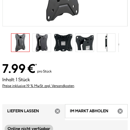
7.99 €
*
pro Stück
Inhalt:
1 Stück
Preise inklusive 19 % MwSt. zzgl. Versandkosten
LIEFERN LASSEN
IM MARKT ABHOLEN
ARTIKEL NICHT VERFÜGBAR
ARTIK
Online nicht verfügbar