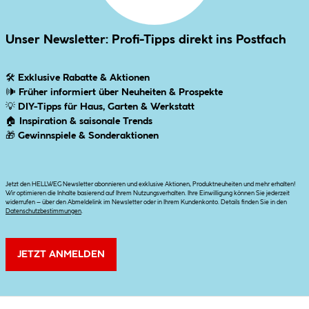
Unser Newsletter: Profi-Tipps direkt ins Postfach
🛠
Exklusive Rabatte & Aktionen
🕪
Früher informiert über Neuheiten & Prospekte
💡
DIY-Tipps für Haus, Garten & Werkstatt
🏠
Inspiration & saisonale Trends
🎁
Gewinnspiele & Sonderaktionen
Jetzt den HELLWEG Newsletter abonnieren und exklusive Aktionen, Produktneuheiten und mehr erhalten!
Wir optimieren die Inhalte basierend auf Ihrem Nutzungsverhalten. Ihre Einwilligung können Sie jederzeit
widerrufen – über den Abmeldelink im Newsletter oder in Ihrem Kundenkonto. Details finden Sie in den
Datenschutzbestimmungen
.
JETZT ANMELDEN