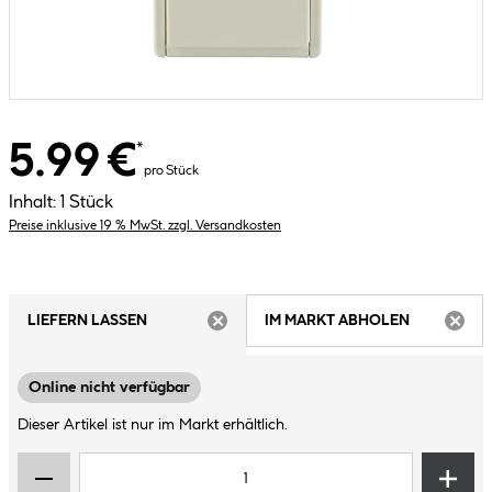
5.99 €
*
pro Stück
Inhalt:
1 Stück
Preise inklusive 19 % MwSt. zzgl. Versandkosten
LIEFERN LASSEN
IM MARKT ABHOLEN
ARTIKEL NICHT VERFÜGBAR
ARTIK
Online nicht verfügbar
Dieser Artikel ist nur im Markt erhältlich.