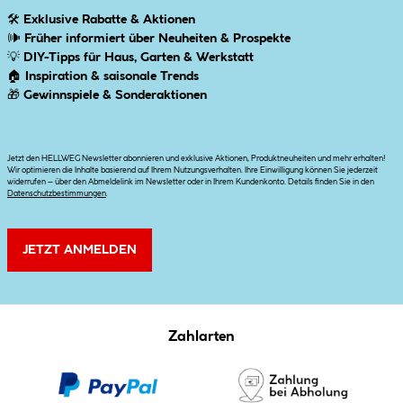
🛠
Exklusive Rabatte & Aktionen
🕪
Früher informiert über Neuheiten & Prospekte
💡
DIY-Tipps für Haus, Garten & Werkstatt
🏠
Inspiration & saisonale Trends
🎁
Gewinnspiele & Sonderaktionen
Jetzt den HELLWEG Newsletter abonnieren und exklusive Aktionen, Produktneuheiten und mehr erhalten!
Wir optimieren die Inhalte basierend auf Ihrem Nutzungsverhalten. Ihre Einwilligung können Sie jederzeit
widerrufen – über den Abmeldelink im Newsletter oder in Ihrem Kundenkonto. Details finden Sie in den
Datenschutzbestimmungen
.
JETZT ANMELDEN
Zahlarten