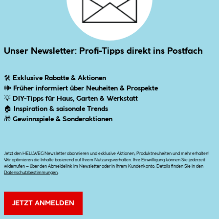
Unser Newsletter: Profi-Tipps direkt ins Postfach
🛠
Exklusive Rabatte & Aktionen
🕪
Früher informiert über Neuheiten & Prospekte
💡
DIY-Tipps für Haus, Garten & Werkstatt
🏠
Inspiration & saisonale Trends
🎁
Gewinnspiele & Sonderaktionen
Jetzt den HELLWEG Newsletter abonnieren und exklusive Aktionen, Produktneuheiten und mehr erhalten!
Wir optimieren die Inhalte basierend auf Ihrem Nutzungsverhalten. Ihre Einwilligung können Sie jederzeit
widerrufen – über den Abmeldelink im Newsletter oder in Ihrem Kundenkonto. Details finden Sie in den
Datenschutzbestimmungen
.
JETZT ANMELDEN