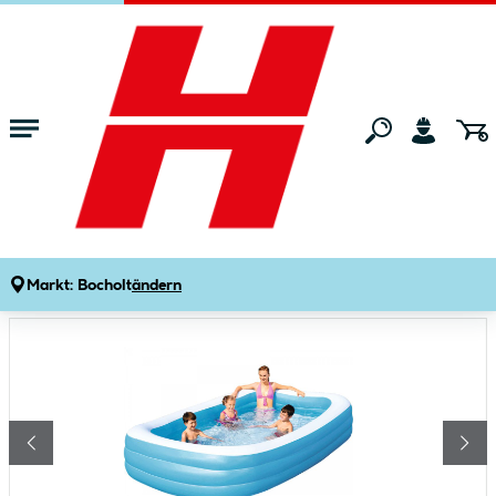
Zum Hauptinhalt springen
Startseite
Gartenmarkt
Pools & Zubehör
Swimming-Pools
Familypool 183 x 305 cm
Produktdetails
Artikelnummer:
336388
Markt:
Bocholt
ändern
Bildergalerie überspringen